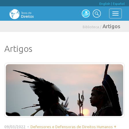
English
|
Español
Artigos
Biblioteca /
Artigos
+
09/03/2022 •
Defensores e Defensoras de Direitos Humanos