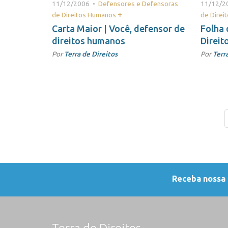
11/12/2006 •
Defensores e Defensoras
11/12/2
+
de Direitos Humanos
de Dire
Carta Maior | Você, defensor de
Folha 
direitos humanos
Direit
Por
Terra de Direitos
Por
Terr
Receba nossa