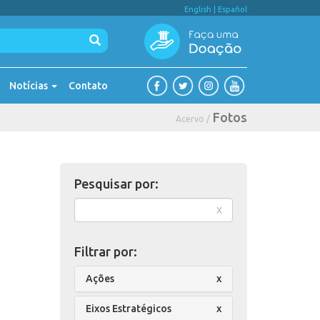
English
|
Español
Notícias
Contato
Fotos
Acervo /
Pesquisar por:
x
Filtrar por:
Ações
x
Eixos Estratégicos
x