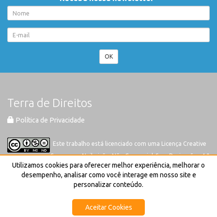
OK
Terra de Direitos
Política de Privacidade
Este trabalho está licenciado com uma Licença
Creative
Commons-Atribuição-Não Comercial-Sem Derivações 4.0
Utilizamos cookies para oferecer melhor experiência, melhorar o
Internacional
desempenho, analisar como você interage em nosso site e
personalizar conteúdo.
Aceitar Cookies