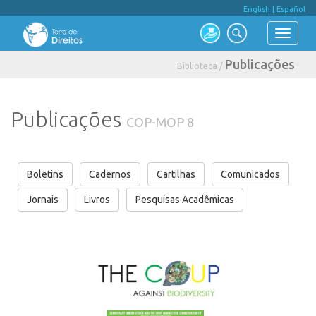
English
|
Español
Publicações
Biblioteca /
Publicações
COP-MOP 8
Boletins
Cadernos
Cartilhas
Comunicados
Jornais
Livros
Pesquisas Acadêmicas