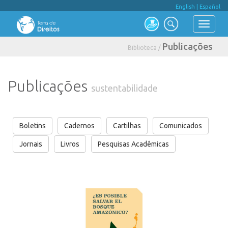
English
|
Español
Publicações
Biblioteca /
Publicações
sustentabilidade
Boletins
Cadernos
Cartilhas
Comunicados
Jornais
Livros
Pesquisas Acadêmicas