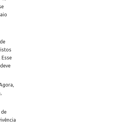
se
Saio
 de
istos
. Esse
 deve
 Agora,
,
 de
vivência