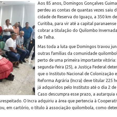
Aos 85 anos, Domingos Gonçalves Guimar
perdeu as contas de quantas vezes saiu 
cidade de Reserva do Iguaçu, a 350 km de
Curitiba, para vir até a capital paranaense
cobrar a titulação do Quilombo Invernada
de Telha.
Mas toda a luta que Domingos travou ju
outras famílias da comunidade quilombol
perto de uma primeira importante vitória:
segunda-feira (25), a Justiça Federal det
que o Instituto Nacional de Colonização e
Reforma Agrária (Incra) deve titular 225 h
já adquiridos pelo Instituto até o dia 2 de
Caso descumpra esse prazo, a autarquia 
respeitado. O Incra adquiriu a área que pertencia à Cooperat
ou, em cartório, o título à associação quilombola, como dete