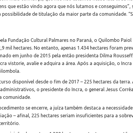
vens que estão vindo agora que nós lutamos e conseguimos”, 
 a possibilidade de titulação da maior parte da comunidade. “
.
ela Fundação Cultural Palmares no Paraná, o Quilombo Paiol
,9 mil hectares. No entanto, apenas 1.434 hectares foram prev
inado em junho de 2015 pela então presidenta Dilma Rousseff
a vistorie, avalie e adquira a área. Após a aquisição, o Incra
uilombola.
urso disponível desde o fim de 2017 – 225 hectares da terra.
dministrativos, o presidente do Incra, o general Jesus Corrêa
a a comunidade.
ocedimento se encerre, a juíza também destaca a necessidade
iação – afinal, 225 hectares seriam insuficientes para a sobre
erritório.