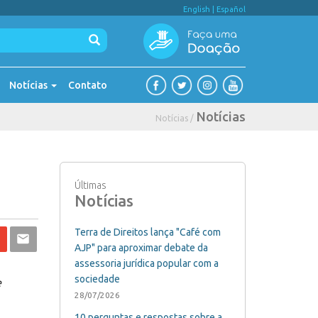
English
|
Español
Notícias
Contato
Notícias
Notícias /
Últimas
Notícias
Terra de Direitos lança "Café com
AJP" para aproximar debate da
assessoria jurídica popular com a
sociedade
e
28/07/2026
10 perguntas e respostas sobre a