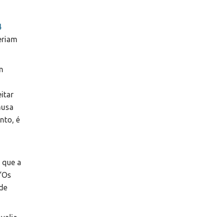
4
eriam
m
itar
ausa
nto, é
 que a
 “Os
de