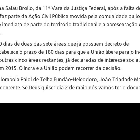
ina Salau Brollo, da 11ª Vara da Justiça Federal, após a falta d
 faz parte da Ação Civil Pública movida pela comunidade qui
o imediata de parte do território tradicional e a apresentação
.
30 dias de duas das sete áreas que já possuem decreto de
tabelece o prazo de 180 dias para que a União libere para o In
utras cinco áreas restantes, já declaradas de interesse social
m 2015. O Incra e a União podem recorrer da decisão.
ilombola Paiol de Telha Fundão-Heleodoro, João Trindade M
ontente. Se Deus quiser dia 2 de maio nós vamos ter o doc