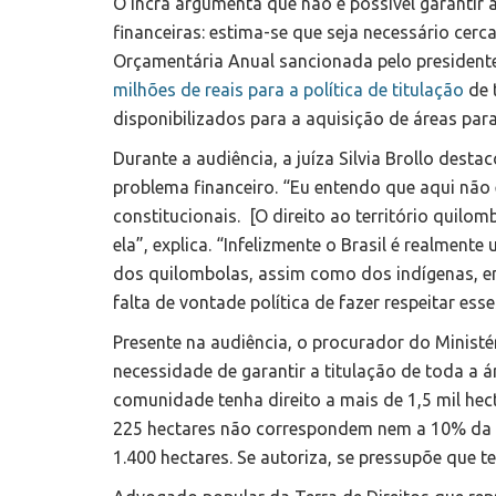
O Incra argumenta que não é possível garantir 
financeiras: estima-se que seja necessário cerc
Orçamentária Anual sancionada pelo presidente
milhões de reais para a política de titulação
de 
disponibilizados para a aquisição de áreas par
Durante a audiência, a juíza Silvia Brollo dest
problema financeiro. “Eu entendo que aqui não
constitucionais. [O direito ao território quilom
ela”, explica. “Infelizmente o Brasil é realmen
dos quilombolas, assim como dos indígenas, en
falta de vontade política de fazer respeitar esses
Presente na audiência, o procurador do Minist
necessidade de garantir a titulação de toda a á
comunidade tenha direito a mais de 1,5 mil hec
225 hectares não correspondem nem a 10% da á
1.400 hectares. Se autoriza, se pressupõe que t