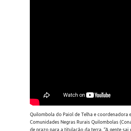
Quilombola do Paiol de Telha e coordenadora 
Comunidades Negras Rurais Quilombolas (Conaq)
de prazo para a titulação da terra. “A gente s