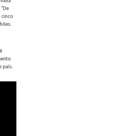
valia
. “De
 cinco
lhões.
é
mento
 país.