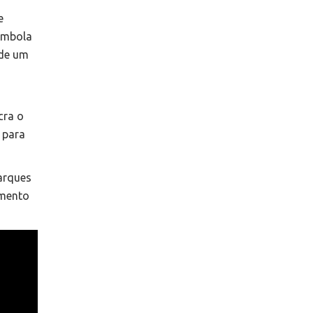
e
lombola
 de um
cra o
 para
arques
umento