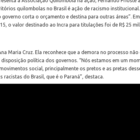
resenta a Associação Quilombola na ação, Fernando Prioste a
ritórios quilombolas no Brasil é ação de racismo institucional
 o governo corta o orçamento e destina para outras áreas”. Em
5, o valor destinado ao Incra para titulações foi de R$ 25 mi
 Ana Maria Cruz. Ela reconhece que a demora no processo não 
da disposição política dos governos. “Nós estamos em um mo
movimentos social, principalmente os pretos e as pretas desse
 racistas do Brasil, que é o Paraná”, destaca.