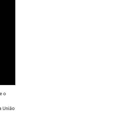
e o
a União