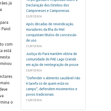
ães já
Declaração dos Direitos dos
da
Camponeses e Camponesas
22/07/2026
 para
Após décadas de reivindicação,
 Paiol
moradores da Ilha do Mel
conquistam títulos de concessão
de uso
nto com
21/07/2026
a está
Justiça do Pará mantém vitória de
 nesta
comunidade do PAE Lago Grande
erminou
em ação de reintegração de posse
20/07/2026
ectares
“Defender o alimento saudável não
 maio.
é tarefa só de quem está no
deve
campo”, defendem movimentos e
povos tradicionais
iva
15/07/2026
rmina o