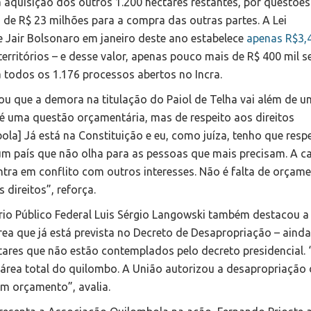
a aquisição dos outros 1.200 hectares restantes, por questões
a de R$ 23 milhões para a compra das outras partes. A Lei
 Jair Bolsonaro em janeiro deste ano estabelece
apenas R$3,
territórios – e desse valor, apenas pouco mais de R$ 400 mil s
a todos os 1.176 processos abertos no Incra.
acou que a demora na titulação do Paiol de Telha vai além de u
 é uma questão orçamentária, mas de respeito aos direitos
bola] Já está na Constituição e eu, como juíza, tenho que respe
te um país que não olha para as pessoas que mais precisam. A c
tra em conflito com outros interesses. Não é falta de orçame
 direitos”, reforça.
ério Público Federal Luis Sérgio Langowski também destacou a
rea que já está prevista no Decreto de Desapropriação – ainda
tares que não estão contemplados pelo decreto presidencial.
rea total do quilombo. A União autorizou a desapropriação 
em orçamento”, avalia.