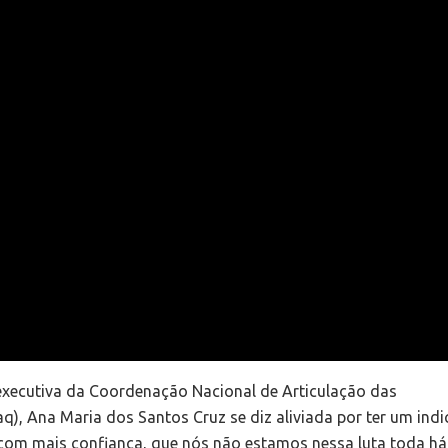
executiva da Coordenação Nacional de Articulação das
, Ana Maria dos Santos Cruz se diz aliviada por ter um indi
ai com mais confiança, que nós não estamos nessa luta toda há