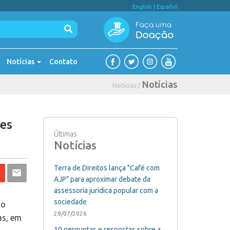
English
|
Español
Notícias
Contato
Notícias
Notícias /
ões
Últimas
Notícias
Terra de Direitos lança "Café com
AJP" para aproximar debate da
assessoria jurídica popular com a
sociedade
co
28/07/2026
as, em
10 perguntas e respostas sobre a