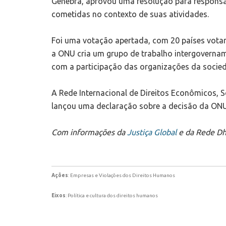
Genebra, aprovou uma resolução para responsab
cometidas no contexto de suas atividades.
Foi uma votação apertada, com 20 países votand
a ONU cria um grupo de trabalho intergoverna
com a participação das organizações da socied
A Rede Internacional de Direitos Econômicos, Soc
lançou uma declaração sobre a decisão da ONU
Com informações da
Justiça Global
e da Rede Dh
Ações
: Empresas e Violações dos Direitos Humanos
Eixos
: Política e cultura dos direitos humanos