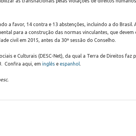
ilizar as transnacionais pelas violações de direitos humano
o a favor, 14 contra e 13 abstenções, incluindo a do Brasil. 
mental para a construção das normas vinculantes, que devem 
ade civil em 2015, antes da 30ª sessão do Conselho.
iais e Culturais (DESC-Net), da qual a Terra de Direitos faz p
. Confira aqui, em
inglês
e
espanhol
.
esc.