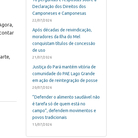
s
Declaração dos Direitos dos
Camponeses e Camponesas
22/07/2026
Agora,
Após décadas de reivindicação,
contar
moradores da Ilha do Mel
conquistam títulos de concessão
de uso
arte,
21/07/2026
Justiça do Pará mantém vitória de
comunidade do PAE Lago Grande
em ação de reintegração de posse
20/07/2026
“Defender o alimento saudável não
é tarefa só de quem está no
campo”, defendem movimentos e
povos tradicionais
15/07/2026