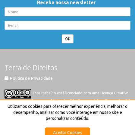
Receba nossa newsletter
OK
Terra de Direitos
Política de Privacidade
Este trabalho está licenciado com uma Licença
Creative
Commons-Atribuição-Não Comercial-Sem Derivações 4.0
Utilizamos cookies para oferecer melhor experiência, melhorar o
Internacional
desempenho, analisar como você interage em nosso site e
personalizar conteúdo.
Aceitar Cookies