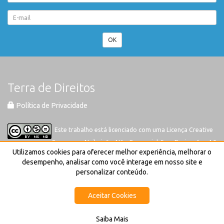
OK
Terra de Direitos
Política de Privacidade
Este trabalho está licenciado com uma Licença
Creative
Commons-Atribuição-Não Comercial-Sem Derivações 4.0
Utilizamos cookies para oferecer melhor experiência, melhorar o
Internacional
desempenho, analisar como você interage em nosso site e
personalizar conteúdo.
Aceitar Cookies
Saiba Mais