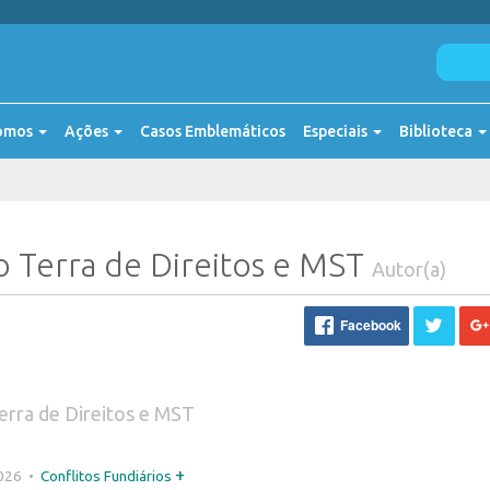
omos
Ações
Casos Emblemáticos
Especiais
Biblioteca
o Terra de Direitos e MST
Autor(a)
Facebook
erra de Direitos e MST
+
026 •
Conflitos Fundiários