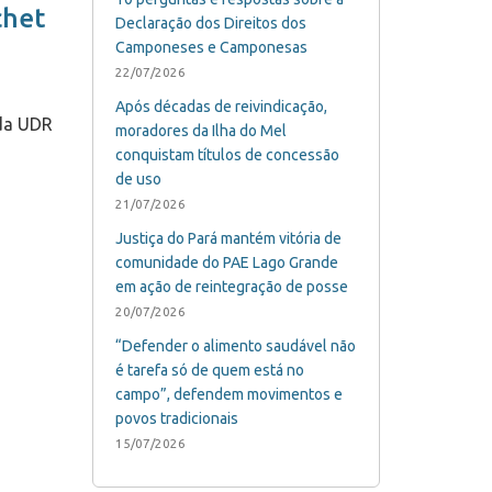
chet
Declaração dos Direitos dos
Camponeses e Camponesas
22/07/2026
Após décadas de reivindicação,
 da UDR
moradores da Ilha do Mel
conquistam títulos de concessão
de uso
21/07/2026
Justiça do Pará mantém vitória de
comunidade do PAE Lago Grande
em ação de reintegração de posse
20/07/2026
“Defender o alimento saudável não
é tarefa só de quem está no
campo”, defendem movimentos e
povos tradicionais
15/07/2026