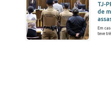
TJ-P
de m
assa
Em cas
teve tr