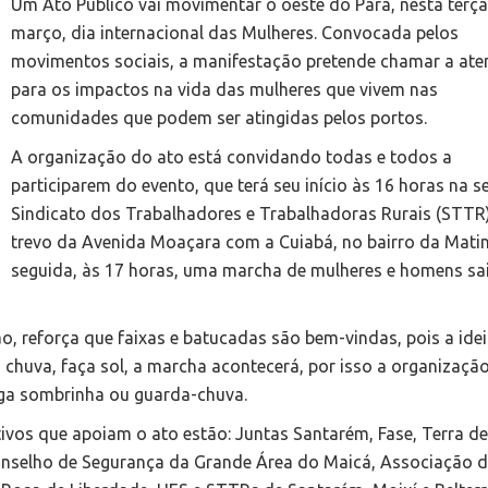
Um Ato Público vai movimentar o oeste do Pará, nesta terça
março, dia internacional das Mulheres. Convocada pelos
movimentos sociais, a manifestação pretende chamar a at
para os impactos na vida das mulheres que vivem nas
comunidades que podem ser atingidas pelos portos.
A organização do ato está convidando todas e todos a
participarem do evento, que terá seu início às 16 horas na 
Sindicato dos Trabalhadores e Trabalhadoras Rurais (STTR)
trevo da Avenida Moaçara com a Cuiabá, no bairro da Mati
seguida, às 17 horas, uma marcha de mulheres e homens sa
ão, reforça que faixas e batucadas são bem-vindas, pois a idei
a chuva, faça sol, a marcha acontecerá, por isso a organizaçã
ga sombrinha ou guarda-chuva.
tivos que apoiam o ato estão: Juntas Santarém, Fase, Terra de
 Conselho de Segurança da Grande Área do Maicá, Associação 