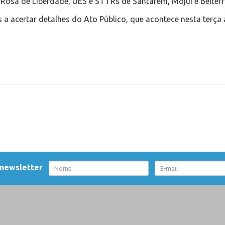
 Rosa de Liberdade, UES e STTRs de Santarém, Mojuí e Belterr
 a acertar detalhes do Ato Público, que acontece nesta terça 
 newsletter