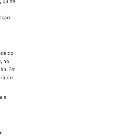
, 08 de
enção
sede do
, no
nha. Em
irá do
a é
o
de