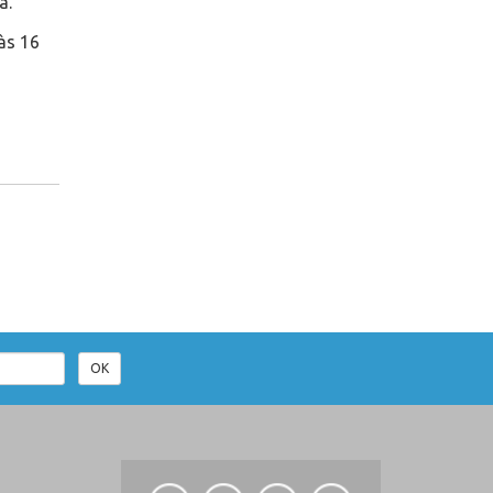
a.
às 16
OK