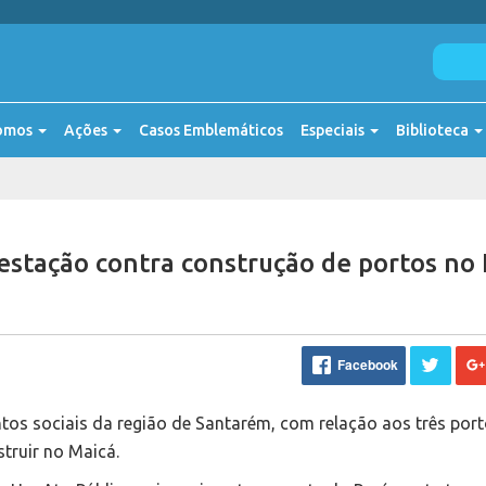
omos
Ações
Casos Emblemáticos
Especiais
Biblioteca
stação contra construção de portos no
Facebook
tos sociais da região de Santarém, com relação aos três por
truir no Maicá.