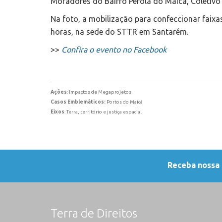
Moradores do Bairro Pérola do Maicá, Coletivo
Na foto, a mobilização para confeccionar faixas
horas, na sede do STTR em Santarém.
>>
Confira o evento no Facebook
Ações
: Impactos de Megaprojetos
Casos Emblemáticos:
Portos do Maicá
Eixos
: Terra, território e justiça espacial
Receba nossa
Terra de Direitos