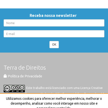
Receba nossa newsletter
OK
Terra de Direitos
Política de Privacidade
Este trabalho está licenciado com uma Licença
Creative
Commons-Atribuição-Não Comercial-Sem Derivações 4.0
Utilizamos cookies para oferecer melhor experiência, melhorar o
Internacional
desempenho, analisar como você interage em nosso site e