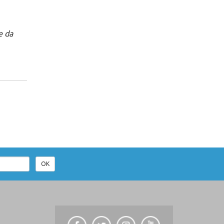
e da
OK