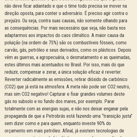
não deve ficar adiantado e que o time todo precisa se mover na
direção oposta, para conter o adversário. É preciso agir contra o
prejuízo. Ou seja, contra suas causas, não somente olhando para
as consequências. Por mais necessário que seja, não basta nos
adaptarmos aos impactos do caos climático. A maior causa da
poluição (na ordem de 75%) são os combustíveis fósseis, como
carvão, gás, petróleo e seus derivados, como os plásticos. Depois
vêm as guerras, a agropecuária, o desmatamento e as queimadas,
estes últimos mais acentuados no Brasil. Por isso, mais do que
reduzir, compensar e zerar, a única solução eficaz é reverter.
Reverter radicalmente as emissões, retirar dióxido de carbônico
(CO2) que já está na atmosfera. A meta não pode ser CO2 neutro,
mas sim CO2 negativo! Capturar e fixar grandes volumes deste
gás no subsolo e no fundo dos mares, por exemplo. Parar
totalmente com as energias sujas, e não nos deixar enganar pela
propaganda de que a Petrobrás está fazendo uma “transição justa”
sem dizer como e para quem, enquanto investe 90% do
orçamento em mais petróleo. Afinal, já existem tecnologias de