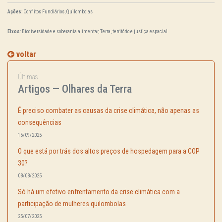
Ações
: Conflitos Fundiários, Quilombolas
Eixos
: Biodiversidade e soberania alimentar, Terra, território e justiça espacial
voltar
Últimas
Artigos — Olhares da Terra
É preciso combater as causas da crise climática, não apenas as
consequências
15/09/2025
O que está por trás dos altos preços de hospedagem para a COP
30?
08/08/2025
Só há um efetivo enfrentamento da crise climática com a
participação de mulheres quilombolas
25/07/2025