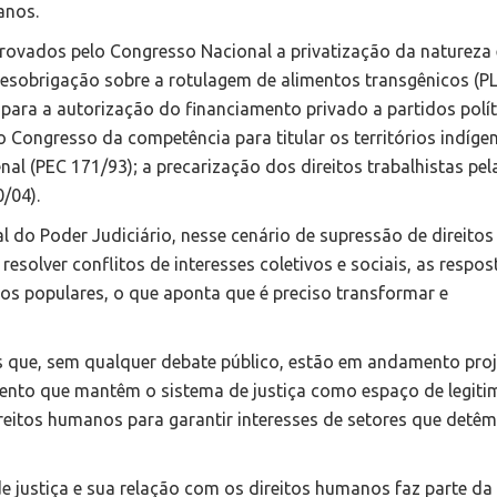
anos.
provados pelo Congresso Nacional a privatização da natureza
desobrigação sobre a rotulagem de alimentos transgênicos (P
para a autorização do financiamento privado a partidos polí
 o Congresso da competência para titular os territórios indíge
al (PEC 171/93); a precarização dos direitos trabalhistas pel
/04).
al do Poder Judiciário, nesse cenário de supressão de direitos
olver conflitos de interesses coletivos e sociais, as respos
os populares, o que aponta que é preciso transformar e
os que, sem qualquer debate público, estão em andamento pro
mento que mantêm o sistema de justiça como espaço de legit
eitos humanos para garantir interesses de setores que detê
e justiça e sua relação com os direitos humanos faz parte d