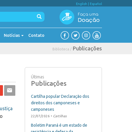
English
|
Español
Notícias
Contato
Publicações
Biblioteca /
Últimas
Publicações
Cartilha popular Declaração dos
direitos dos camponeses e
ustiça
camponeses
ão
22/07/2026 •
Cartilhas
Boletim Paraná é um estado de
resistência e defesa da