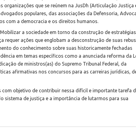
s organizações que se reúnem na JusDh (Articulação Justiça 
advogados populares, das associações da Defensoria, Advoca
dos com a democracia e os direitos humanos.
! Mobilizar a sociedade em torno da construção de estratégias
iça requer ações que englobam a desconstrução de suas rebu
amento do conhecimento sobre suas historicamente fechadas
incidência em temas específicos como a anunciada reforma da L
dicação de ministros(as) do Supremo Tribunal Federal, da
icas afirmativas nos concursos para as carreiras jurídicas, d
om objetivo de contribuir nessa difícil e importante tarefa 
do sistema de justiça e a importância de lutarmos para sua