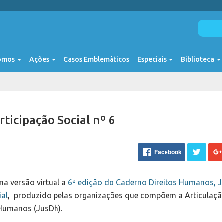
omos
Ações
Casos Emblemáticos
Especiais
Biblioteca
ticipação Social nº 6
Facebook
 na versão virtual a
6ª edição do Caderno Direitos Humanos, J
ial
, produzido pelas organizações que compõem a Articulaç
 Humanos (JusDh).