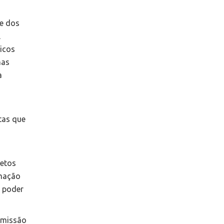
 e dos
L
ticos
nas
a
tas que
jetos
imação
m poder
a missão