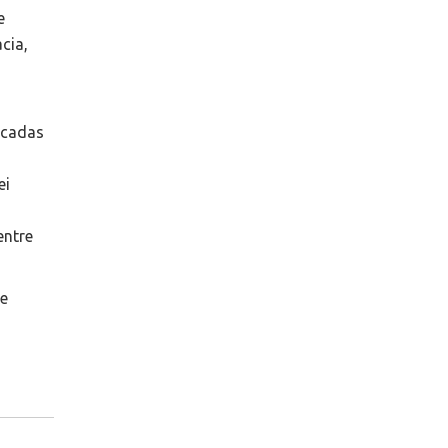
e
cia,
scadas
ei
entre
de