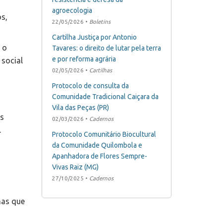
agroecologia
s,
22/05/2026 •
Boletins
Cartilha Justiça por Antonio
 o
Tavares: o direito de lutar pela terra
e por reforma agrária
 social
02/05/2026 •
Cartilhas
Protocolo de consulta da
Comunidade Tradicional Caiçara da
s
Vila das Peças (PR)
os
02/03/2026 •
Cadernos
.
Protocolo Comunitário Biocultural
da Comunidade Quilombola e
Apanhadora de Flores Sempre-
Vivas Raiz (MG)
27/10/2025 •
Cadernos
mas que