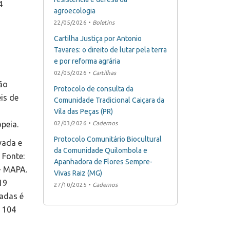
4
agroecologia
22/05/2026 •
Boletins
Cartilha Justiça por Antonio
Tavares: o direito de lutar pela terra
e por reforma agrária
02/05/2026 •
Cartilhas
ão
Protocolo de consulta da
is de
Comunidade Tradicional Caiçara da
Vila das Peças (PR)
peia.
02/03/2026 •
Cadernos
Protocolo Comunitário Biocultural
vada e
da Comunidade Quilombola e
 Fonte:
Apanhadora de Flores Sempre-
 - MAPA.
Vivas Raiz (MG)
19
27/10/2025 •
Cadernos
adas é
. 104