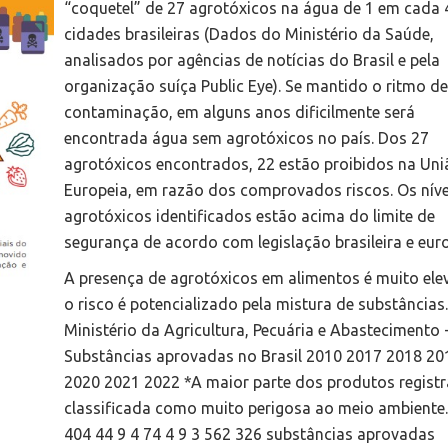
“coquetel” de 27 agrotóxicos na água de 1 em cada 
cidades brasileiras (Dados do Ministério da Saúde,
analisados por agências de notícias do Brasil e pela
organização suíça Public Eye). Se mantido o ritmo de
contaminação, em alguns anos dificilmente será
encontrada água sem agrotóxicos no país. Dos 27
agrotóxicos encontrados, 22 estão proibidos na Uni
Europeia, em razão dos comprovados riscos. Os níve
agrotóxicos identificados estão acima do limite de
segurança de acordo com legislação brasileira e euro
A presença de agrotóxicos em alimentos é muito ele
o risco é potencializado pela mistura de substâncias.
Ministério da Agricultura, Pecuária e Abastecimento
Substâncias aprovadas no Brasil 2010 2017 2018 20
2020 2021 2022 *A maior parte dos produtos registr
classificada como muito perigosa ao meio ambiente
404 44 9 4 74 4 9 3 562 326 substâncias aprovadas