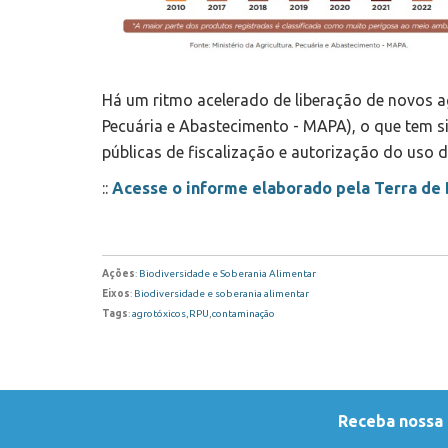
Há um ritmo acelerado de liberação de novos ag
Pecuária e Abastecimento - MAPA), o que tem si
públicas de fiscalização e autorização do uso d
::
Acesse o informe elaborado pela Terra de D
Ações
:
Biodiversidade e Soberania Alimentar
Eixos
:
Biodiversidade e soberania alimentar
Tags
:
agrotóxicos
,
RPU
,
contaminação
Receba nossa