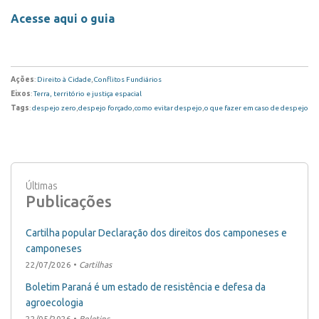
Acesse aqui o guia
Ações
:
Direito à Cidade
,
Conflitos Fundiários
Eixos
:
Terra, território e justiça espacial
Tags
:
despejo zero
,
despejo forçado
,
como evitar despejo
,
o que fazer em caso de despejo
Últimas
Publicações
Cartilha popular Declaração dos direitos dos camponeses e
camponeses
22/07/2026 •
Cartilhas
Boletim Paraná é um estado de resistência e defesa da
agroecologia
22/05/2026 •
Boletins