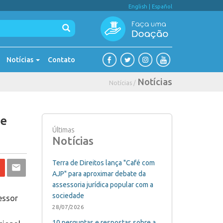
English
|
Español
Notícias
Contato
Notícias
Notícias /
 e
Últimas
Notícias
Terra de Direitos lança "Café com
AJP" para aproximar debate da
assessoria jurídica popular com a
sociedade
poderia ser esperado", analisa Cabannes. "O setor privado está disposto a negociar logo. É um enfrentamento inútil achar que é possível retirar estas 500 famílias daqui", analisa Cabannes. De acordo ele, que nas últimas semanas visitou 11 países onde o problema das ocupações irregulares também fere os direitos humanos, no Brasil a situação se agrava por causa da indiferença do poder público. "Em países que passaram por longos perí
28/07/2026
10 perguntas e respostas sobre a