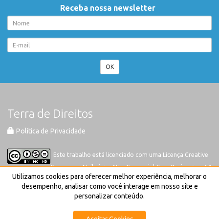
Receba nossa newsletter
OK
Terra de Direitos
Política de Privacidade
Este trabalho está licenciado com uma Licença
Creative
Commons-Atribuição-Não Comercial-Sem Derivações 4.0
Utilizamos cookies para oferecer melhor experiência, melhorar o
Internacional
desempenho, analisar como você interage em nosso site e
personalizar conteúdo.