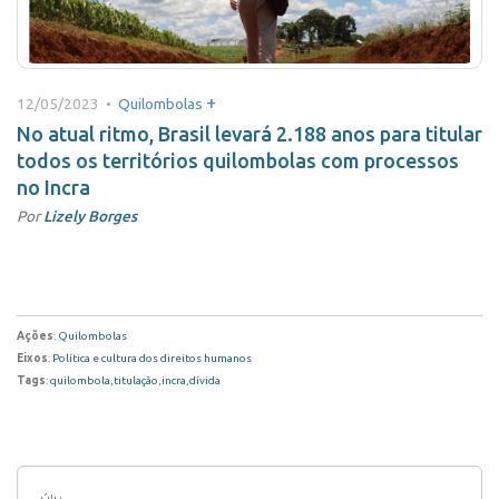
+
12/05/2023 •
Quilombolas
No atual ritmo, Brasil levará 2.188 anos para titular
todos os territórios quilombolas com processos
no Incra
Por
Lizely Borges
Ações
:
Quilombolas
Eixos
:
Política e cultura dos direitos humanos
Tags
:
quilombola
,
titulação
,
incra
,
dívida