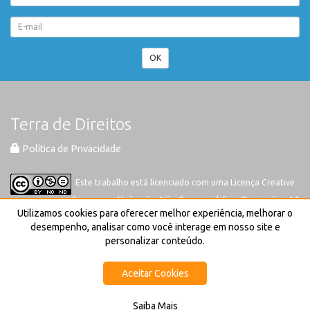
OK
Terra de Direitos
Política de Privacidade
Este trabalho está licenciado com uma Licença
Creative
Commons-Atribuição-Não Comercial-Sem Derivações 4.0
Utilizamos cookies para oferecer melhor experiência, melhorar o
Internacional
desempenho, analisar como você interage em nosso site e
personalizar conteúdo.
Aceitar Cookies
Saiba Mais