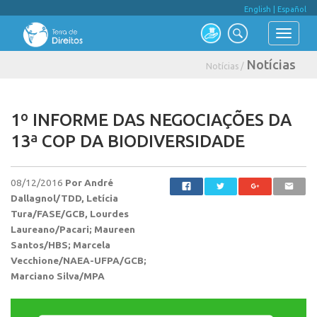
English
|
Español
Notícias
Notícias /
1º INFORME DAS NEGOCIAÇÕES DA
13ª COP DA BIODIVERSIDADE
08/12/2016
Por André
Dallagnol/TDD, Letícia
Tura/FASE/GCB, Lourdes
Laureano/Pacari; Maureen
Santos/HBS; Marcela
Vecchione/NAEA-UFPA/GCB;
Marciano Silva/MPA