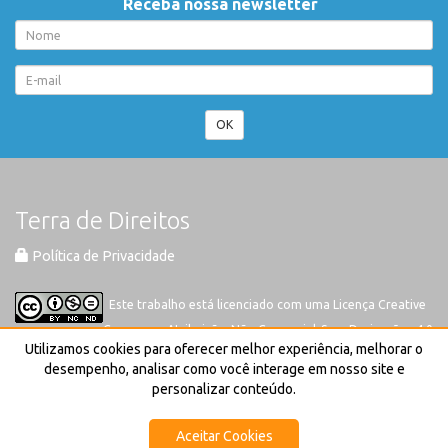
Receba nossa newsletter
OK
Terra de Direitos
Política de Privacidade
Este trabalho está licenciado com uma Licença
Creative
Commons-Atribuição-Não Comercial-Sem Derivações 4.0
Utilizamos cookies para oferecer melhor experiência, melhorar o
Internacional
desempenho, analisar como você interage em nosso site e
personalizar conteúdo.
Aceitar Cookies