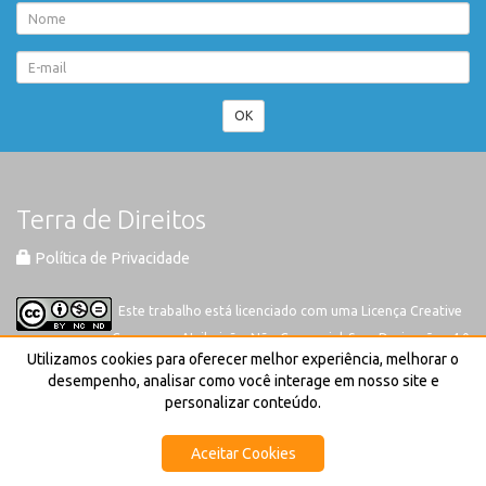
OK
Terra de Direitos
Política de Privacidade
Este trabalho está licenciado com uma Licença
Creative
Commons-Atribuição-Não Comercial-Sem Derivações 4.0
Utilizamos cookies para oferecer melhor experiência, melhorar o
Internacional
desempenho, analisar como você interage em nosso site e
personalizar conteúdo.
Aceitar Cookies