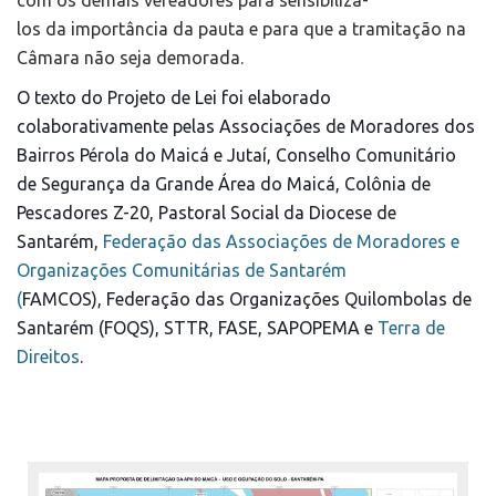
com os demais vereadores para sensibilizá-
los da importância da pauta e para que a tramitação na
Câmara não seja demorada.
O texto do Projeto de Lei foi elaborado
colaborativamente pelas
Associações de Moradores dos
B
airros Pérola do Maicá e Jutaí,
Conselho Comunitário
de Segurança da Grande Área do Maicá,
Colônia de
Pescadores Z-20,
Pastoral Social da Diocese de
Santarém,
Federação das Associações de Moradores e
Organizações Comunitárias de Santarém
(
FAMCOS
)
,
Federação das
O
rganizações Quilombolas de
Santarém (FO
QS
)
,
STTR, FASE,
SAPOPEMA
e
Terra de
Direitos
.