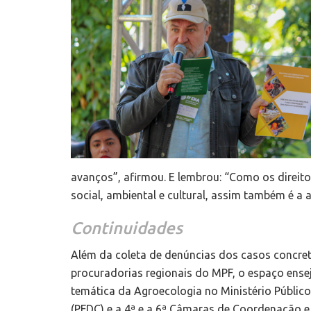
avanços”, afirmou. E lembrou: “Como os direi
social, ambiental e cultural, assim também é a
Continuidades
Além da coleta de denúncias dos casos concre
procuradorias regionais do MPF, o espaço ens
temática da Agroecologia no Ministério Públic
(PFDC) e a 4ª e a 6ª Câmaras de Coordenação e