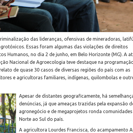
 criminalização das lideranças, ofensivas de mineradoras, latif
agrotóxicos. Essas foram algumas das violações de direitos
itos Humanos, no dia 2 de junho, em Belo Horizonte (MG). A a
ulação Nacional de Agroecologia teve destaque na programaçã
relato de quase 30 casos de diversas regiões do país com as
ltores e agricultoras familiares, indígenas, quilombolas e outr
Apesar de distantes geograficamente, há semelhanç
denúncias, já que ameaças trazidas pela expansão d
agronegócio e de megaprojetos ronda comunidades
Norte ao Sul do país.
A agricultora Lourdes Francisca, do acampamento A