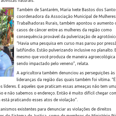
ativistas naturais.
Também de Santarém, Maria Ivete Bastos dos Santo
coordenadora da Associação Municipal de Mulheres
Trabalhadoras Rurais, também apontou o aumento 
casos de câncer entre as mulheres da região como
consequência provável da pulverização de agrotóxic
“Havia uma pesquisa em curso mas parou por press
latifúndio. Estão pulverizando inclusive no planalto.
mesmo que você produza de maneira agroecológica
sendo impactado pelo veneno”, relata.
A agricultora também denunciou as perseguições às
lideranças da região das quais também foi vítima. “
 líderes. E aqueles que praticam essas ameaças não tem um
ção e não sabemos o endereço. Então é muito difícil chegar c
 está praticando esses atos de violação”.
nismos existentes para denunciar as violações de direitos
s do Sistema de Justiça, como de membros do Ministério Pú