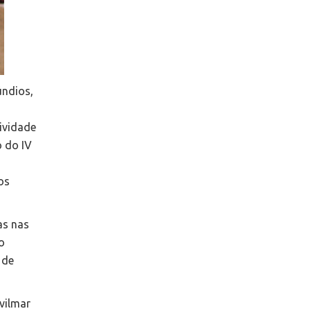
úndios,
tividade
o do IV
os
as nas
o
 de
vilmar