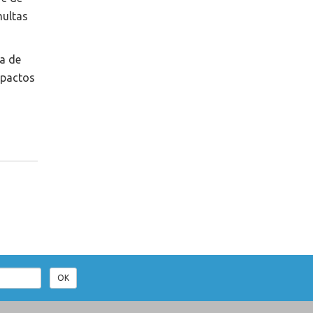
multas
a de
mpactos
OK