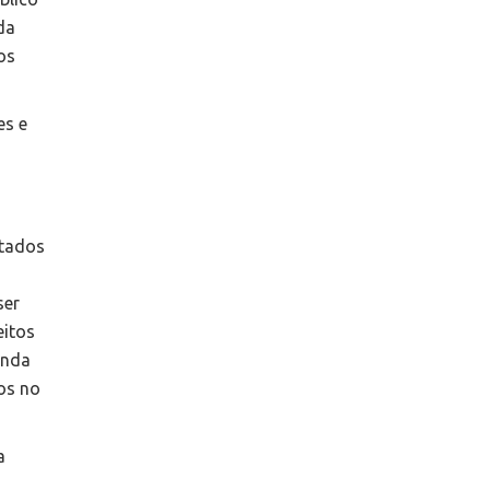
da
os
es e
atados
ser
eitos
enda
os no
a