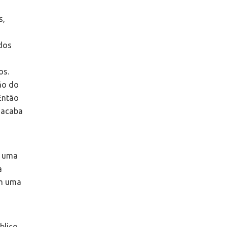
s,
dos
os.
ão do
 Então
 acaba
É uma
a
om uma
blico