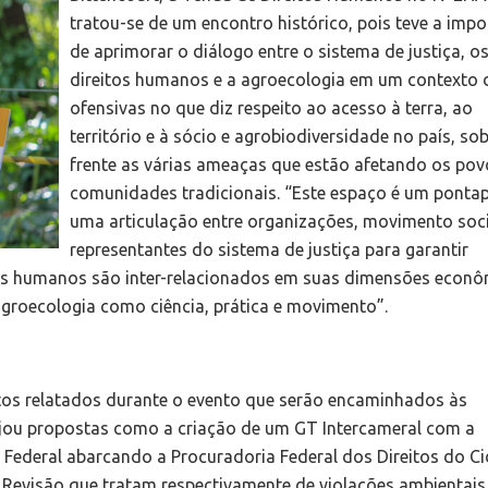
tratou-se de um encontro histórico, pois teve a impo
de aprimorar o diálogo entre o sistema de justiça, o
direitos humanos e a agroecologia em um contexto 
ofensivas no que diz respeito ao acesso à terra, ao
território e à sócio e agrobiodiversidade no país, so
frente as várias ameaças que estão afetando os pov
comunidades tradicionais. “Este espaço é um ponta
uma articulação entre organizações, movimento soci
representantes do sistema de justiça para garantir
tos humanos são inter-relacionados em suas dimensões econô
 agroecologia como ciência, prática e movimento”.
tos relatados durante o evento que serão encaminhados às
ejou propostas como a criação de um GT Intercameral com a
o Federal abarcando a Procuradoria Federal dos Direitos do C
 Revisão que tratam respectivamente de violações ambientais