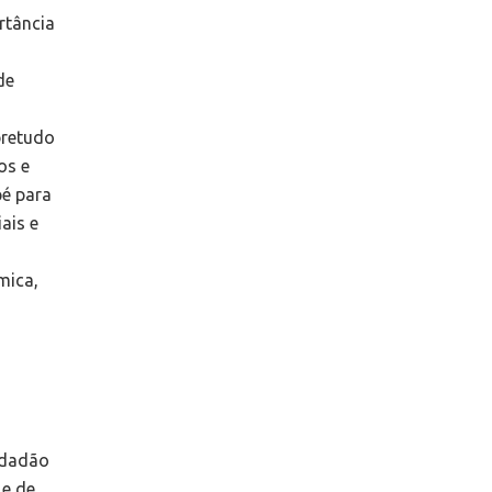
rtância
s
de
bretudo
os e
pé para
ais e
mica,
idadão
 e de