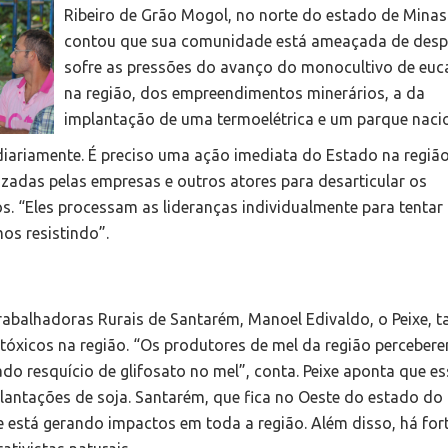
Ribeiro de Grão Mogol, no norte do estado de Minas
contou que sua comunidade está ameaçada de desp
sofre as pressões do avanço do monocultivo de euca
na região, dos empreendimentos minerários, a da
implantação de uma termoelétrica e um parque nacio
iariamente. É preciso uma ação imediata do Estado na região
lizadas pelas empresas e outros atores para desarticular os
os. “Eles processam as lideranças individualmente para tentar
mos resistindo”.
rabalhadoras Rurais de Santarém, Manoel Edivaldo, o Peixe,
óxicos na região. “Os produtores de mel da região percebe
do resquício de glifosato no mel”, conta. Peixe aponta que es
lantações de soja. Santarém, que fica no Oeste do estado do 
 está gerando impactos em toda a região. Além disso, há for