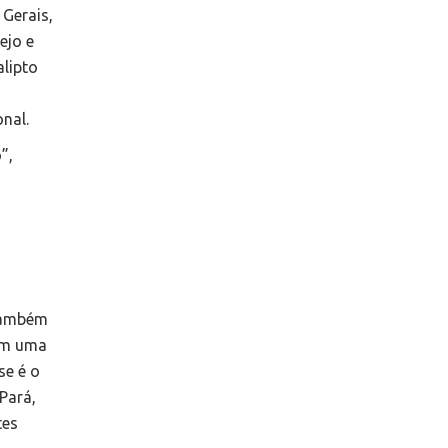
 Gerais,
ejo e
lipto
nal.
”,
 também
rem uma
se é o
Pará,
tes