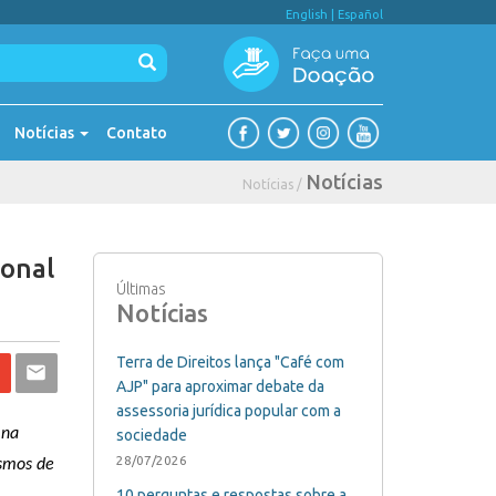
English
|
Español
Notícias
Contato
Notícias
Notícias /
ional
Últimas
Notícias
Terra de Direitos lança "Café com
AJP" para aproximar debate da
assessoria jurídica popular com a
 na
sociedade
28/07/2026
ismos de
10 perguntas e respostas sobre a