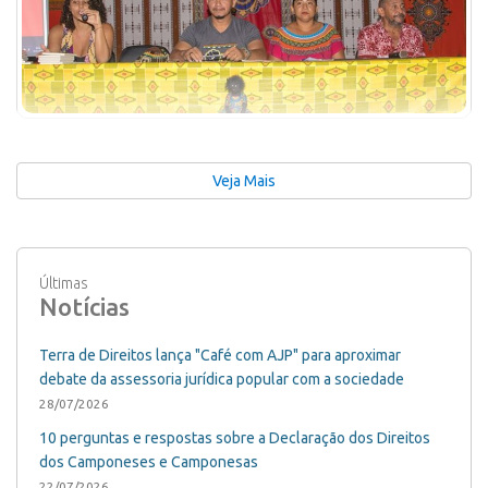
+
22/11/2018 •
Quilombolas
Livro sobre violência contra
Veja Mais
quilombolas é lançado em Santarém
Atividade aconteceu durante a Semana da Consciência
Negra da Universidade Federal do Oeste do Pará, que
Últimas
Notícias
continua até sexta (23)
Terra de Direitos lança "Café com AJP" para aproximar
debate da assessoria jurídica popular com a sociedade
28/07/2026
10 perguntas e respostas sobre a Declaração dos Direitos
dos Camponeses e Camponesas
22/07/2026