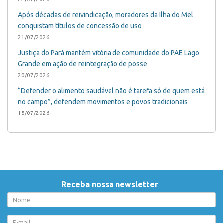
Após décadas de reivindicação, moradores da Ilha do Mel
conquistam títulos de concessão de uso
21/07/2026
+
03/10/2018 •
Quilombolas
Justiça do Pará mantém vitória de comunidade do PAE Lago
Omissão do Estado brasileiro marca
Grande em ação de reintegração de posse
reunião internacional sobre
20/07/2026
violações de direitos quilombolas
“Defender o alimento saudável não é tarefa só de quem está
no campo”, defendem movimentos e povos tradicionais
Apesar dos poucos compromissos assumidos pela
15/07/2026
delegação do Brasil, reunião avançou na proposição dos
locais a serem visitados pela Comissão Interamericana
de Direitos Humanos (CIDH) em novembro
Receba nossa newsletter