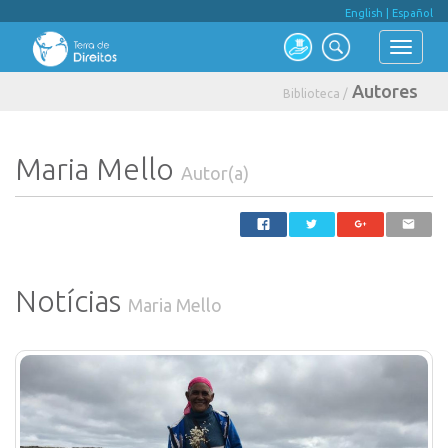
English
|
Español
Autores
Biblioteca /
Maria Mello
Autor(a)
Notícias
Maria Mello