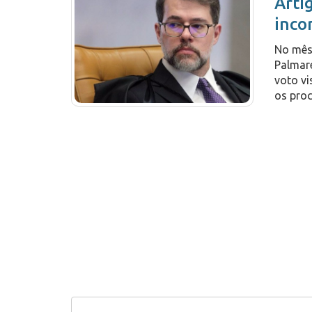
Artig
inco
No mês
Palmare
voto vi
os proc