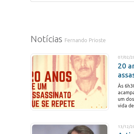
Notícias
Fernando Prioste
07/02/2
20 a
assa
Às 6h30
acampa
um dos
vida de
13/12/2