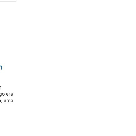
m
m
go era
a, uma