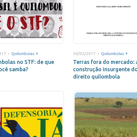
+
+
017 •
Quilombolas
30/05/2017 •
Quilombolas
bolas no STF: de que
Terras fora do mercado: 
você samba?
construção insurgente d
direito quilombola