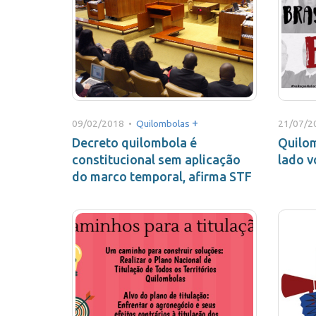
+
09/02/2018 •
Quilombolas
21/07/2
Decreto quilombola é
Quilom
constitucional sem aplicação
lado 
do marco temporal, afirma STF