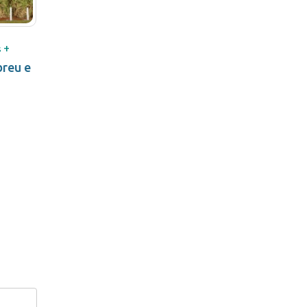
+
s
breu e