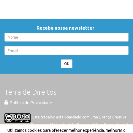
Receba nossa newsletter
OK
Terra de Direitos
Política de Privacidade
Este trabalho está licenciado com uma Licença
Creative
Commons-Atribuição-Não Comercial-Sem Derivações 4.0
Utilizamos cookies para oferecer melhor experiência, melhorar o
Internacional