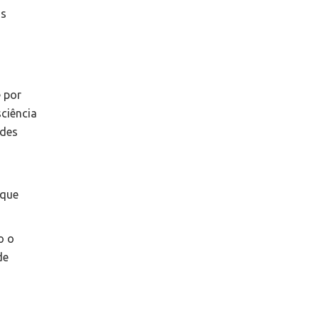
as
e por
sciência
ades
 que
o o
de