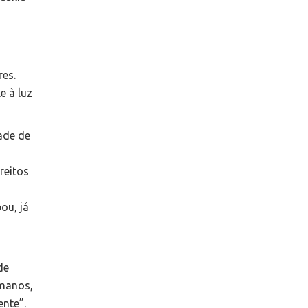
res.
e à luz
ade de
reitos
ou, já
de
umanos,
nte”.