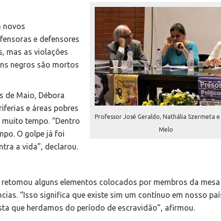
a novos
fensoras e defensores
s, mas as violações
ens negros são mortos
s de Maio, Débora
riferias e áreas pobres
Professor José Geraldo, Nathália Szermeta e
á muito tempo. “Dentro
Melo
po. O golpe já foi
tra a vida”, declarou.
as, retomou alguns elementos colocados por membros da mesa 
ências. “Isso significa que existe sim um contínuo em nosso paí
vista que herdamos do período de escravidão”, afirmou.