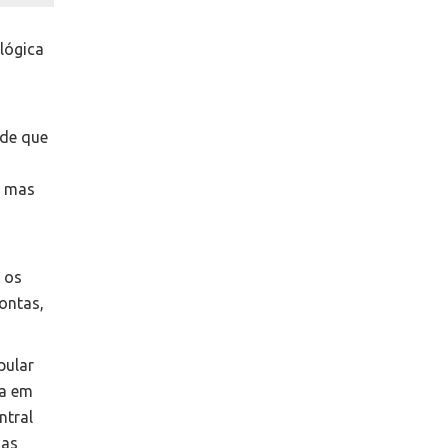
lógica
ade que
, mas
 os
ontas,
pular
ra em
ntral
das