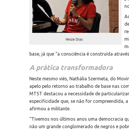
no
Ao
de
re
mi
Heize Dias
mo
base, já que “a consciência é construída atravé
A prática transformadora
Neste mesmo viés, Nathália Szermeta, do Movi
apelo pelo retorno ao trabalho de base nas com
MTST destacou a necessidade de particularizar 
especificidade que, se não for compreendida, 
afirmou a militante.
“Tivemos nos últimos anos uma democracia que
não um grande conglomerado de negros e pobres