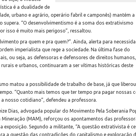
ística é a dualidade de
ade, urbano e agrário, operário fabril e camponês) mantém a 
s o supera. “O desenvolvimentismo é a soma dos extrativismo
or isso é muito mais perigoso”, ressaltou.
lvimento pra quem e pra quem?”. Ainda, alerta para necessid
rdem imperialista que rege a sociedade. Na última fase do
ais, ou seja, as defensoras e defensores de direitos humanos
rurais e urbanos, continuaram a ser vítimas históricas deste
smo matou a possibilidade de trabalho de base, já que liberou
tempo. “Quanto mais temos que ter tempo pra pagar nossas c
 a nosso cotidiano”, defendeu a professora.
ize Dias, advogada popular do Movimento Pela Soberania Po
a Mineração (MAM), reforçou os apontamentos das professo
a exposição. Segundo a militante, “A questão extrativista é ce
ra a questão das contradições do capitalismo e exploração 