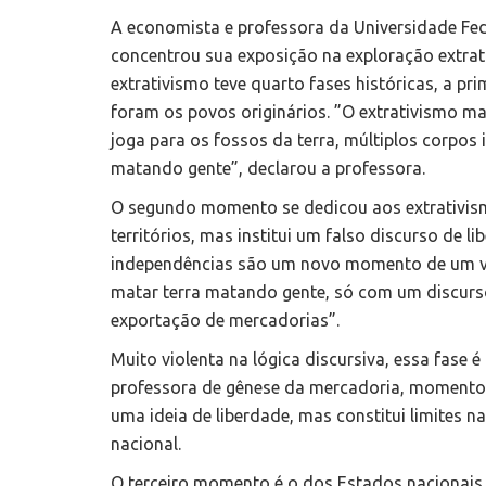
A economista e professora da Universidade Fede
concentrou sua exposição na exploração extrat
extrativismo teve quarto fases históricas, a pr
foram os povos originários. ”O extrativismo mat
joga para os fossos da terra, múltiplos corpos
matando gente”, declarou a professora.
O segundo momento se dedicou aos extrativis
territórios, mas institui um
falso discurso de li
independências são um novo momento de um v
matar terra matando gente, só com um discur
exportação de mercadorias”.
Muito violenta na lógica discursiva, essa fase 
professora de gênese da mercadoria, momento
uma ideia de liberdade, mas constitui limites 
nacional.
O terceiro momento é o dos Estados nacionais,