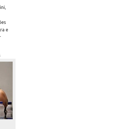
ni,
ões
ra e
r
s