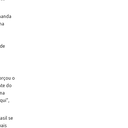
emanda
 na
 de
orçou o
nte do
uma
qui”,
sil se
uais