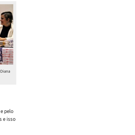
 Diana
e pelo
s e isso