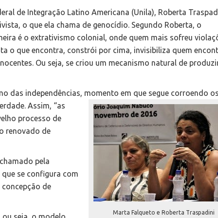
ral de Integração Latino Americana (Unila), Roberta Traspadi
ivista, o que ela chama de genocídio. Segundo Roberta, o
imeira é o extrativismo colonial, onde quem mais sofreu violaç
a o que encontra, constrói por cima, invisibiliza quem encont
 inocentes. Ou seja, se criou um mecanismo natural de produzi
mo das independências, momento em que segue corroendo o
berdade. Assim, “as
elho processo de
so renovado de
é chamado pela
 que se configura com
na concepção de
Marta Falqueto e Roberta Traspadini
 ou seja, o modelo