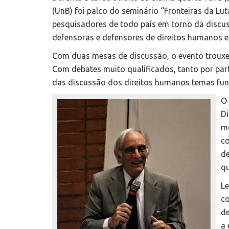
(UnB) foi palco do seminário “Fronteiras da Lu
pesquisadores de todo país em torno da discus
defensoras e defensores de direitos humanos e
Com duas mesas de discussão, o evento trouxe 
Com debates muito qualificados, tanto por part
das discussão dos direitos humanos temas fun
O 
Di
mo
co
de
qu
Le
co
de
a 