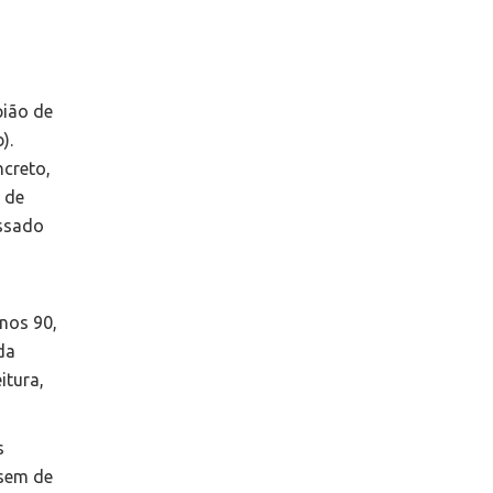
pião de
).
ncreto,
 de
assado
nos 90,
da
itura,
s
ssem de