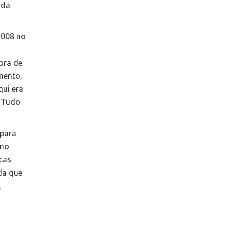
ada
2008 no
ora de
amento,
qui era
. Tudo
 para
 no
icas
da que
,