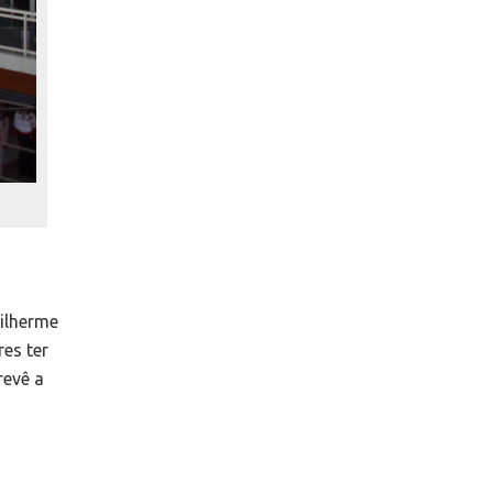
uilherme
es ter
revê a