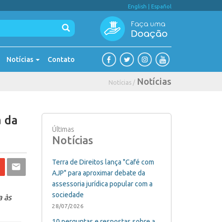
English
|
Español
Notícias
Contato
Notícias
Notícias /
a da
Últimas
Notícias
Terra de Direitos lança "Café com
AJP" para aproximar debate da
assessoria jurídica popular com a
sociedade
a às
28/07/2026
10 perguntas e respostas sobre a