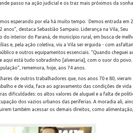
rande passo na ação judicial e os traz mais próximos da sonh
amos esperando por ela há muito tempo. Demos entrada em 
 anos”, destaca Sebastião Sampaio. Liderança na Vila, Seu
do interior do Paraná, de município rural, em busca de melh
lias e, pela ação coletiva, viu a Vila ser erguida - com asfalt
público e outros equipamentos essenciais. “Quando cheguei a
te aqui está tudo sobradinho [alvenaria], com o suor do povo
opulação”, rememora, hoje, aos 74 anos.
lhares de outros trabalhadores que, nos anos 70 e 80, vieram
abalho e de vida, face ao agravamento das condições de vida
ras dificuldades: os altos valores de aluguel e a falta de polít
cupação dos vazios urbanos das periferias. A moradia ali, ain
guirem também acessar os demais direitos, como alimentação