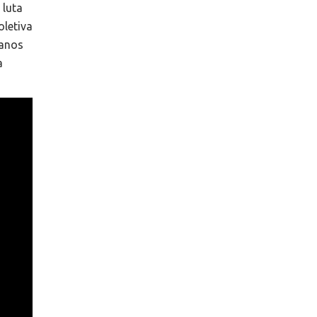
 luta
oletiva
 anos
a