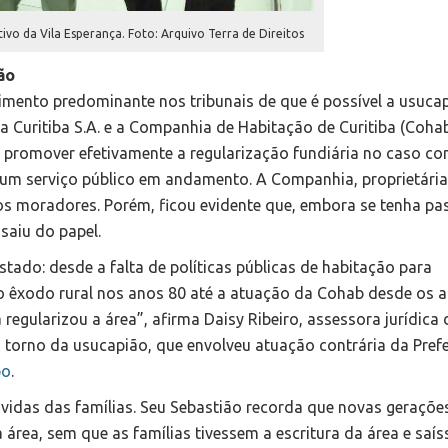
o da Vila Esperança. Foto: Arquivo Terra de Direitos
ão
dimento predominante nos tribunais de que é possível a usuca
 Curitiba S.A. e a Companhia de Habitação de Curitiba (Cohab
promover efetivamente a regularização fundiária no caso co
 um serviço público em andamento. A Companhia, proprietária
os moradores. Porém, ficou evidente que, embora se tenha p
saiu do papel.
tado: desde a falta de políticas públicas de habitação para
o êxodo rural nos anos 80 até a atuação da Cohab desde os a
egularizou a área”, afirma Daisy Ribeiro, assessora jurídica 
m torno da usucapião, que envolveu atuação contrária da Prefe
po
.
 vidas das famílias. Seu Sebastião recorda que novas geraçõe
 área, sem que as famílias tivessem a escritura da área e saí