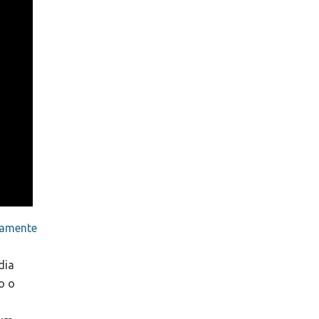
camente
dia
o o