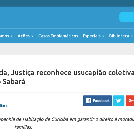
omos
Ações
Casos Emblemáticos
Especiais
Biblioteca
a, Justiça reconhece usucapião coletiv
o Sabará
Facebook
itos
anhia de Habitação de Curitiba em garantir o direito à moradi
famílias.