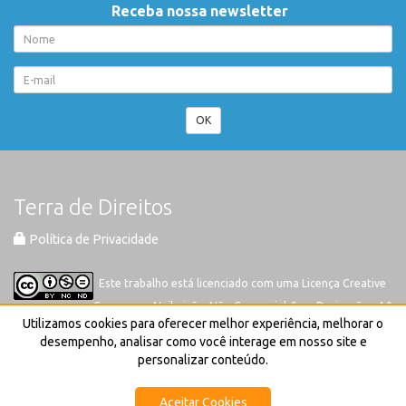
Receba nossa newsletter
OK
Terra de Direitos
Política de Privacidade
Este trabalho está licenciado com uma Licença
Creative
Commons-Atribuição-Não Comercial-Sem Derivações 4.0
Utilizamos cookies para oferecer melhor experiência, melhorar o
Internacional
desempenho, analisar como você interage em nosso site e
personalizar conteúdo.
Aceitar Cookies