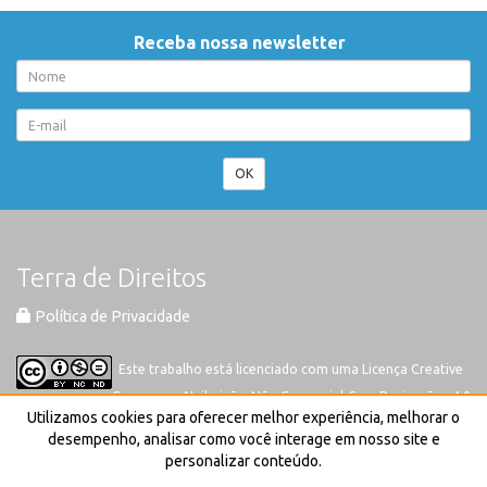
Receba nossa newsletter
OK
Terra de Direitos
Política de Privacidade
Este trabalho está licenciado com uma Licença
Creative
Commons-Atribuição-Não Comercial-Sem Derivações 4.0
Utilizamos cookies para oferecer melhor experiência, melhorar o
Internacional
desempenho, analisar como você interage em nosso site e
personalizar conteúdo.