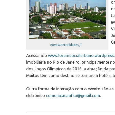
or
do
ta
ev
Vi
Ju
Ce
novasCentralidades_7
Acessando
www.forumsocialurbano.wordpress
imobiliária no Rio de Janeiro, principalmente
dos Jogos Olímpicos de 2016, a atuação da pref
Muitos têm como destino se tornarem hotéis, ba
Outra forma de interação com o evento são as 
eletrônico
comunicacaofsu@gmail.com
.