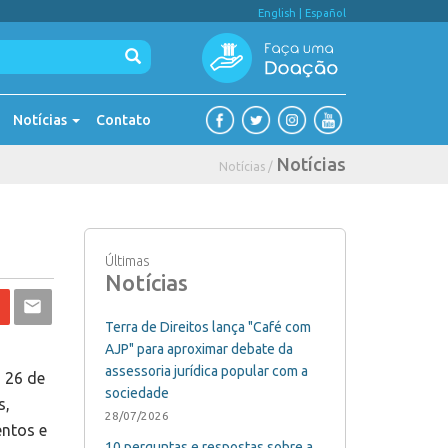
English
|
Español
Notícias
Contato
Notícias
Notícias /
Últimas
Notícias
Terra de Direitos lança "Café com
AJP" para aproximar debate da
assessoria jurídica popular com a
a 26 de
sociedade
s,
28/07/2026
entos e
10 perguntas e respostas sobre a