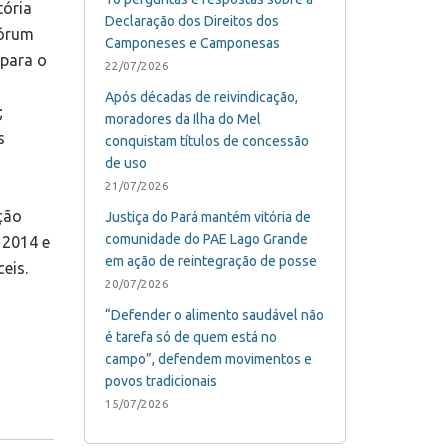
tória
Declaração dos Direitos dos
Fórum
Camponeses e Camponesas
 para o
22/07/2026
Após décadas de reivindicação,
;
moradores da Ilha do Mel
s
conquistam títulos de concessão
de uso
21/07/2026
ção
Justiça do Pará mantém vitória de
comunidade do PAE Lago Grande
 2014 e
em ação de reintegração de posse
eis.
20/07/2026
“Defender o alimento saudável não
é tarefa só de quem está no
campo”, defendem movimentos e
povos tradicionais
15/07/2026