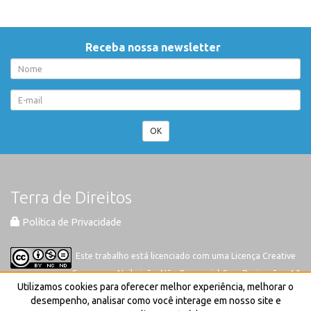
Receba nossa newsletter
OK
Terra de Direitos
Política de Privacidade
Este trabalho está licenciado com uma Licença
Creative
Commons-Atribuição-Não Comercial-Sem Derivações 4.0
Utilizamos cookies para oferecer melhor experiência, melhorar o
Internacional
desempenho, analisar como você interage em nosso site e