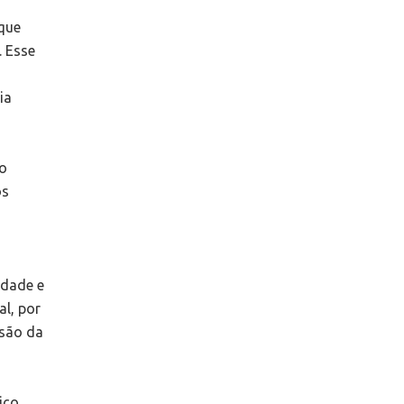
 que
. Esse
ia
no
os
idade e
al, por
usão da
ico