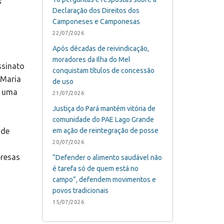
s
Declaração dos Direitos dos
Camponeses e Camponesas
22/07/2026
Após décadas de reivindicação,
moradores da Ilha do Mel
ssinato
conquistam títulos de concessão
 Maria
de uso
s uma
21/07/2026
Justiça do Pará mantém vitória de
comunidade do PAE Lago Grande
 de
em ação de reintegração de posse
20/07/2026
presas
“Defender o alimento saudável não
é tarefa só de quem está no
campo”, defendem movimentos e
povos tradicionais
15/07/2026