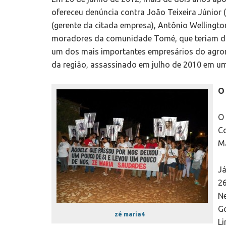
ofereceu denúncia contra João Teixeira Júnior 
(gerente da citada empresa), Antônio Wellingto
moradores da comunidade Tomé, que teriam dad
um dos mais importantes empresários do agron
da região, assassinado em julho de 2010 em uma
O 
O 
Co
Ma
Já
26
Ne
Go
zé maria4
Li