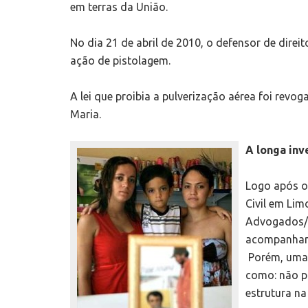
em terras da União.
No dia 21 de abril de 2010, o defensor de dire
ação de pistolagem.
A lei que proibia a pulverização aérea foi rev
Maria.
A longa inve
Logo após o 
Civil em Li
Advogados/a
acompanhame
Porém, uma s
como: não pr
estrutura na