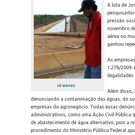
A luta de Jo
pesquisador
pressão soci
novembro de 
aérea no muni
ganhou reper
As empresas
1.278/2009. 
ilegalidade
zé maria2
Além disso,
denunciando a contaminação das águas, do solo
empresas do agronegócio. Todas essas denúnci
administrativos, como uma Ação Civil Pública q
de abastecimento de água alternativo, pois a r
procedimento do Ministério Público Federal ap