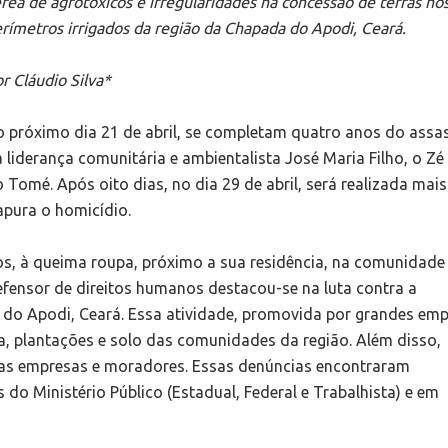
rea de agrotóxicos e irregularidades na concessão de terras no
rímetros irrigados da região da Chapada do Apodi, Ceará.
r Cláudio Silva*
 próximo dia 21 de abril, se completam quatro anos do assa
 liderança comunitária e ambientalista José Maria Filho, o Zé
 Tomé. Após oito dias, no dia 29 de abril, será realizada mai
apura o homicídio.
ros, à queima roupa, próximo a sua residência, na comunidade
efensor de direitos humanos destacou-se na luta contra a
 do Apodi, Ceará. Essa atividade, promovida por grandes em
, plantações e solo das comunidades da região. Além disso,
das empresas e moradores. Essas denúncias encontraram
do Ministério Público (Estadual, Federal e Trabalhista) e em