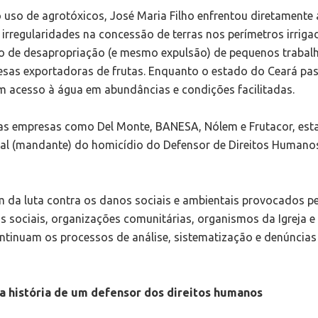
uso de agrotóxicos, José Maria Filho enfrentou diretamente 
rregularidades na concessão de terras nos perímetros irriga
o de desapropriação (e mesmo expulsão) de pequenos trabal
esas exportadoras de frutas. Enquanto o estado do Ceará pa
 acesso à água em abundâncias e condições facilitadas.
as empresas como Del Monte, BANESA, Nólem e Frutacor, esta
tual (mandante) do homicídio do Defensor de Direitos Humano
im da luta contra os danos sociais e ambientais provocados p
sociais, organizações comunitárias, organismos da Igreja e
ntinuam os processos de análise, sistematização e denúncias
 história de um defensor dos direitos humanos