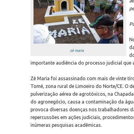
aé
pe
Po
No
da
zé maria
do
importante audiência do processo judicial que 
Zé Maria foi assassinado com mais de vinte ti
Tomé, zona rural de Limoeiro do Norte/CE. O d
pulverização aérea de agrotóxicos, na Chapada
do agronegócio, causa a contaminação da água
provoca diversas doenças nos trabalhadores 
repercussões em ações judiciais, procedimentos 
inúmeras pesquisas acadêmicas.