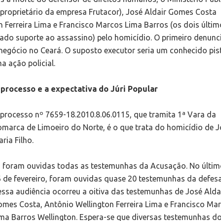
(proprietário da empresa Frutacor), José Aldair Gomes Costa
n Ferreira Lima e Francisco Marcos Lima Barros (os dois últi
o suporte ao assassino) pelo homicídio. O primeiro denunc
egócio no Ceará. O suposto executor seria um conhecido pist
 ação policial.
processo e a expectativa do Júri Popular
processo nº 7659-18.2010.8.06.0115, que tramita 1ª Vara da
marca de Limoeiro do Norte, é o que trata do homicídio de 
ria Filho.
 foram ouvidas todas as testemunhas da Acusação. No últim
 de fevereiro, foram ouvidas quase 20 testemunhas da defesa
ssa audiência ocorreu a oitiva das testemunhas de José Alda
mes Costa, Antônio Wellington Ferreira Lima e Francisco Ma
ma Barros Wellington. Espera-se que diversas testemunhas do