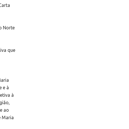
Carta
o Norte
iva que
Maria
e e à
etiva à
gião,
e ao
é Maria