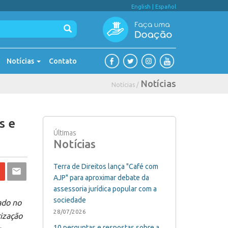
English
|
Español
Notícias
Contato
Notícias
Notícias /
s e
Últimas
Notícias
Terra de Direitos lança "Café com
AJP" para aproximar debate da
assessoria jurídica popular com a
sociedade
ado no
28/07/2026
rização
10 perguntas e respostas sobre a