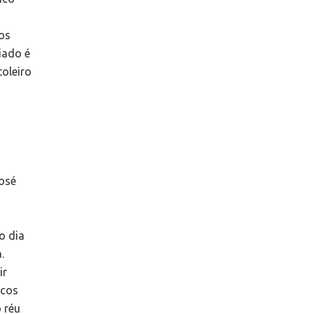
mos
iado é
oleiro
José
o dia
.
ir
rcos
 réu