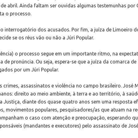
 de abril. Ainda faltam ser ouvidas algumas testemunhas por 
ta o processo.
o interrogatório dos acusados. Por fim, a juíza de Limoeiro d
cide se os réus vão ou não a Júri Popular.
ência) o processo segue em um importante ritmo, na expectat
ça de pronúncia. Ou seja, espera-se que a juíza da comarca de
gados por um Júri Popular.
crimes, assassinatos e violência no campo brasileiro. José 
nos: direito ao meio ambiente, à terra e ao território, à saúd
m a Justiça, diante dos quase quatro anos sem uma resposta ef
os, movimentos populares, pesquisadores/as que atuam na re
acompanham o caso com atenção e preocupação, esperando qu
sponsáveis (mandantes e executores) pelo assassinato de Jos