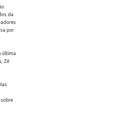
as
dos da
hadores
ssa por
 última
s, Zé
elas
 sobre