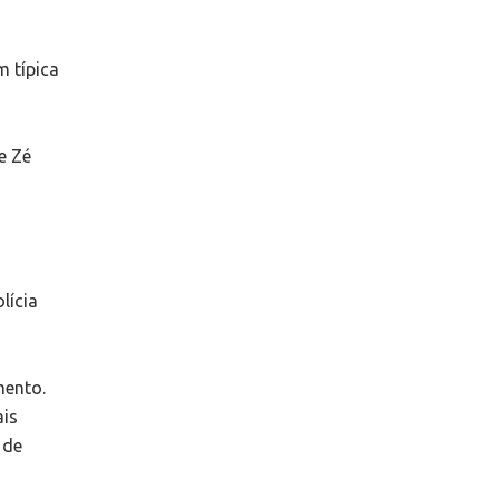
m típica
e Zé
lícia
mento.
ais
 de