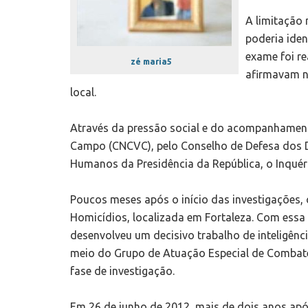
A limitação 
poderia iden
exame foi r
zé maria5
afirmavam n
local.
Através da pressão social e do acompanhament
Campo (CNCVC), pelo Conselho de Defesa dos Di
Humanos da Presidência da República, o Inquér
Poucos meses após o início das investigações, o
Homicídios, localizada em Fortaleza. Com essa
desenvolveu um decisivo trabalho de inteligênci
meio do Grupo de Atuação Especial de Combat
fase de investigação.
Em 26 de junho de 2012, mais de dois anos apó