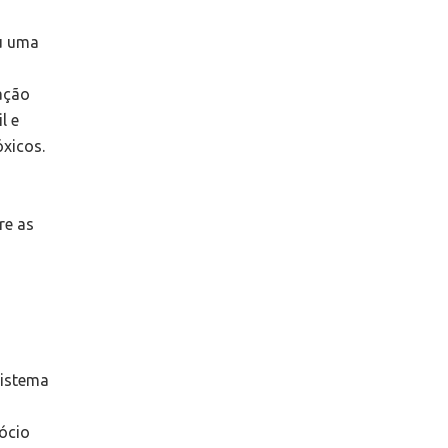
u uma
ação
l e
óxicos.
re as
sistema
ócio