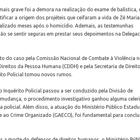
mais grave foi a demora na realização do exame de balística,
tificar a origem dos projéteis que ceifaram a vida de Zé Maria
ealizado meses após o homicídio. Ademais, as testemunhas
ão se sentir seguras em prestar seus depoimentos na Delegac
o do caso pela Comissão Nacional de Combate à Violência 
reitos da Pessoa Humana (CDDH) e pela Secretaria de Direit
ito Policial tomou novos rumos.
 Inquérito Policial passou a ser conduzido pela Divisão de
 mudança, o procedimento investigativo ganhou alguma celer
a policial. Além disso, a atuação do Ministério Público Estadu
e ao Crime Organizado (GAECO), foi fundamental para concl
s a morte do defensor de direitos humanos, o Ministério Públ