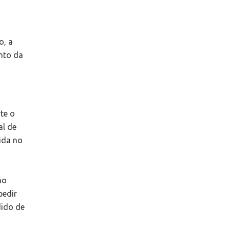
o, a
nto da
rte o
al de
ida no
no
pedir
dido de