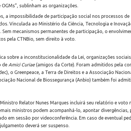
e OGMs”, sublinham as organizações.
s, a impossibilidade de participação social nos processos de
s. Vinculada ao Ministério da Ciência, Tecnologia e Inovaçã
a. Sem mecanismos permanentes de participação, o envolvime
tos pela CTNBio, sem direito à voto.
ca sobre a inconstitucionalidade da Lei, organizações sociais
o de
Amici Curiae
(amigos da Corte). Foram admitidos pela co
dec), o Greenpeace, a Terra de Direitos e a Associação Nacion
sociação Nacional de Biossegurança (Anbio) também foi admit
 Ministro Relator Nunes Marques incluirá seu relatório e voto 
emais ministros podem acompanhá-lo, apontar divergências, 
tado em sessão por videoconferência. Em caso de eventual pe
o julgamento deverá ser suspenso.