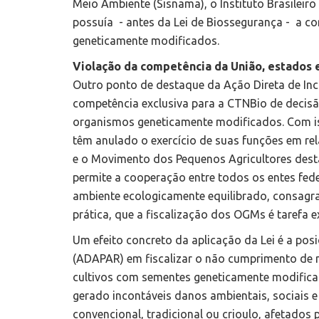
Meio Ambiente (Sisnama), o Instituto Brasilei
possuía - antes da Lei de Biossegurança - a c
geneticamente modificados.
Violação da competência da União, estados 
Outro ponto de destaque da Ação Direta de Inco
competência exclusiva para a CTNBio de decis
organismos geneticamente modificados. Com is
têm anulado o exercício de suas funções em re
e o Movimento dos Pequenos Agricultores des
permite a cooperação entre todos os entes fed
ambiente ecologicamente equilibrado, consagrad
prática, que a fiscalização dos OGMs é tarefa e
Um efeito concreto da aplicação da Lei é a po
(ADAPAR) em fiscalizar o não cumprimento de 
cultivos com sementes geneticamente modifica
gerado incontáveis danos ambientais, sociais e
convencional, tradicional ou crioulo, afetados