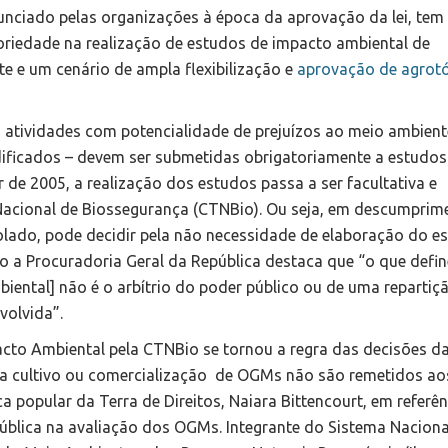
nunciado pelas organizações à época da aprovação da lei, tem
toriedade na realização de estudos de impacto ambiental de
 e um cenário de ampla flexibilização e
aprovação de agrot
, atividades com potencialidade de prejuízos ao meio ambient
ficados – devem ser submetidas obrigatoriamente a estudos
r de 2005, a realização dos estudos passa a ser facultativa e
acional de Biossegurança (CTNBio). Ou seja, em descumprim
solado, pode decidir pela não necessidade de elaboração do e
o a Procuradoria Geral da República destaca que “o que defin
iental] não é o arbítrio do poder público ou de uma repartiç
volvida”.
acto Ambiental pela CTNBio se tornou a regra das decisões d
ara cultivo ou comercialização de OGMs não são remetidos ao
 popular da Terra de Direitos, Naiara Bittencourt, em referên
ública na avaliação dos OGMs. Integrante do Sistema Naciona