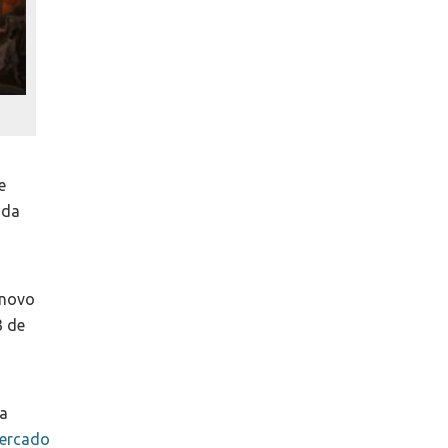
e
 da
 novo
3 de
 a
mercado