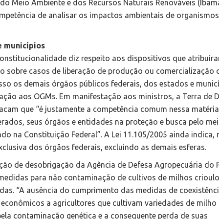
ro do Meio Ambiente e dos Recursos Naturais Renováveis (Ibam
ompetência de analisar os impactos ambientais de organismos
e municípios
nstitucionalidade diz respeito aos dispositivos que atribuír
ão sobre casos de liberação de produção ou comercialização 
so os demais órgãos públicos federais, dos estados e munic
lação aos OGMs. Em manifestação aos ministros, a Terra de D
tacam que “é justamente a competência comum nessa matéria
erados, seus órgãos e entidades na proteção e busca pelo me
o na Constituição Federal”. A Lei 11.105/2005 ainda indica, 
xclusiva dos órgãos federais, excluindo as demais esferas.
sição de desobrigação da Agência de Defesa Agropecuária do 
medidas para não contaminação de cultivos de milhos crioulo
das. “A ausência do cumprimento das medidas de coexistênc
 econômicos a agricultores que cultivam variedades de milho
 pela contaminação genética e a consequente perda de suas