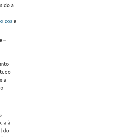
 sido a
óxicos
e
e –
ento
studo
e a
ão
a
s
cia à
l do