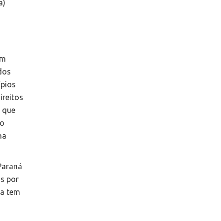
a)
am
dos
ípios
ireitos
 que
io
na
Paraná
s por
ia tem