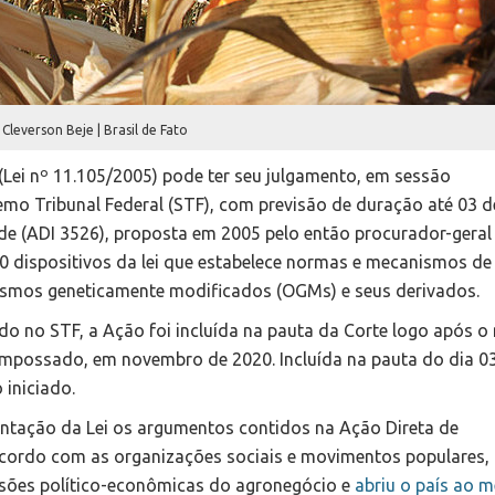
 Cleverson Beje | Brasil de Fato
(Lei nº 11.105/2005) pode ter seu julgamento, em sessão
premo Tribunal Federal (STF), com previsão de duração até 03 d
ade (ADI 3526), proposta em 2005 pelo então procurador-geral
20 dispositivos da lei que estabelece normas e mecanismos de
nismos geneticamente modificados (OGMs) e seus derivados.
o no STF, a Ação foi incluída na pauta da Corte logo após o
 empossado, em novembro de 2020. Incluída na pauta do dia 0
 iniciado.
tação da Lei os argumentos contidos na Ação Direta de
acordo com as organizações sociais e movimentos populares,
sões político-econômicas do agronegócio e
abriu o país ao 