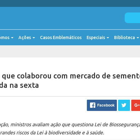
omos
Ações
Casos Emblemáticos
Especiais
Biblioteca
ei que colaborou com mercado de sement
da na sexta
Facebook
ção, ministros avaliam ação que questiona Lei de Biossegurança
andes riscos da Lei à biodiversidade e à saúde.