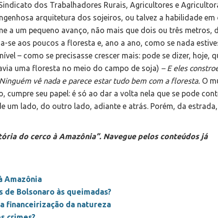
indicato dos Trabalhadores Rurais, Agricultores e Agricultor
genhosa arquitetura dos sojeiros, ou talvez a habilidade em
ume a um pequeno avanço, não mais que dois ou três metros, 
-se aos poucos a floresta e, ano a ano, como se nada estive
vel – como se precisasse crescer mais: pode se dizer, hoje, q
havia uma floresta no meio do campo de soja)
– E eles constr
. Ninguém vê nada e parece estar tudo bem com a floresta.
O m
o, cumpre seu papel: é só ao dar a volta nela que se pode con
de um lado, do outro lado, adiante e atrás. Porém, da estrada,
tória do cerco à Amazônia”. Navegue pelos conteúdos já
 à Amazônia
s de Bolsonaro às queimadas?
 financeirização da natureza
es crimes?