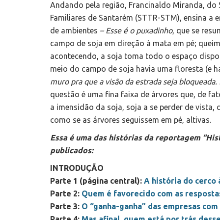
Andando pela região, Francinaldo Miranda, do S
Familiares de Santarém (STTR-STM), ensina a en
de ambientes
– Esse é o puxadinho
, que se res
campo de soja em direção à mata em pé; queima
acontecendo, a soja toma todo o espaço disponí
meio do campo de soja havia uma floresta (e 
muro pra que a visão da estrada seja bloqueada
questão é uma fina faixa de árvores que, de fat
a imensidão da soja, soja a se perder de vista, 
como se as árvores seguissem em pé, altivas.
Essa é uma das histórias da reportagem “His
publicados:
INTRODUÇÃO
Parte 1 (página central):
A história do cerco
Parte 2:
Quem é favorecido com as resposta
Parte 3:
O “ganha-ganha” das empresas com a
Parte 4:
Mas afinal, quem está por trás dess