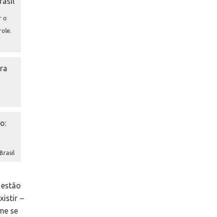
r o
ole.
Brasil
 estão
istir
–
me se