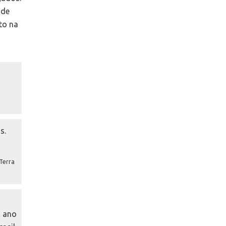
 de
to na
 Terra