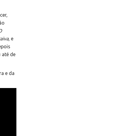
cer,
ão
O
aiva
, e
epois
u até de
ra e da