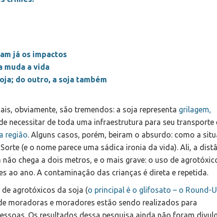
ram já os impactos
a muda a vida
oja; do outro, a soja também
ais, obviamente, são tremendos: a soja representa
grilagem,
 de necessitar de toda uma infraestrutura para seu transporte 
a região
. Alguns casos, porém, beiram o absurdo: como a sit
te (e o nome parece uma sádica ironia da vida). Ali, a dist
a não chega a dois metros, e o mais grave: o uso de agrotóxi
zes ao ano. A contaminação das crianças é direta e repetida.
 de agrotóxicos da soja (
o principal é o glifosato – o Round-
 de moradoras e moradores estão sendo realizados para
ssoas. Os resultados dessa pesquisa ainda não foram divul