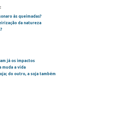
:
sonaro às queimadas?
irização da natureza
s?
ram já os impactos
a muda a vida
oja; do outro, a soja também