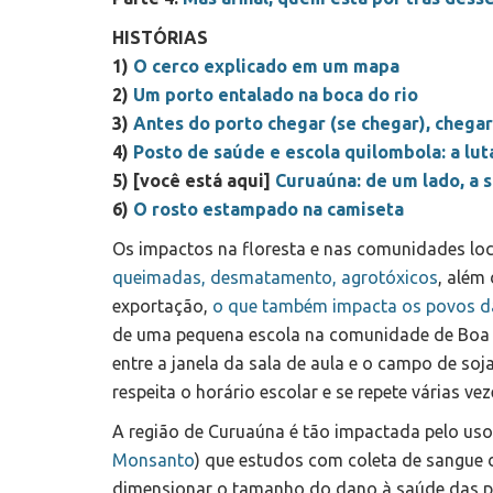
HISTÓRIAS
1)
O cerco explicado em um mapa
2)
Um porto entalado na boca do rio
3)
Antes do porto chegar (se chegar), chega
4)
Posto de saúde e escola quilombola: a lut
5) [você está aqui]
Curuaúna: de um lado, a s
6)
O rosto estampado na camiseta
Os impactos na floresta e nas comunidades loc
queimadas, desmatamento, agrotóxicos
, além
exportação,
o que também impacta os povos d
de uma pequena escola na comunidade de Boa Sor
entre a janela da sala de aula e o campo de soj
respeita o horário escolar e se repete várias ve
A região de Curuaúna é tão impactada pelo uso
Monsanto
) que estudos com coleta de sangue
dimensionar o tamanho do dano à saúde das pe