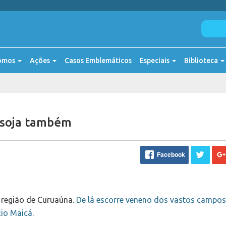
omos
Ações
Casos Emblemáticos
Especiais
Biblioteca
a soja também
Facebook
 região de Curuaúna.
De lá escorre veneno dos vastos campos
io Maicá.