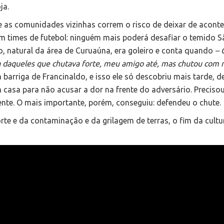
ja.
e as comunidades vizinhas correm o risco de deixar de aconte
 times de futebol: ninguém mais poderá desafiar o temido S
do, natural da área de Curuaúna, era goleiro e conta quando
– 
 daqueles que chutava forte, meu amigo até, mas chutou com r
a barriga de Francinaldo, e isso ele só descobriu mais tarde, d
m casa para não acusar a dor na frente do adversário. Preciso
nte. O mais importante, porém, conseguiu: defendeu o chute.
rte e da contaminação e da grilagem de terras, o fim da cultu