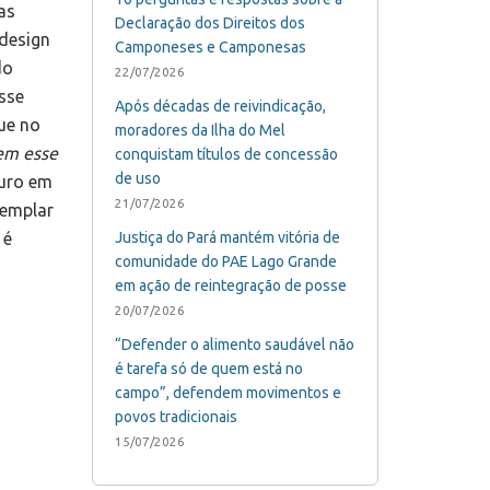
as
Declaração dos Direitos dos
 design
Camponeses e Camponesas
do
22/07/2026
sse
Após décadas de reivindicação,
ue no
moradores da Ilha do Mel
oem esse
conquistam títulos de concessão
de uso
uro em
21/07/2026
templar
 é
Justiça do Pará mantém vitória de
comunidade do PAE Lago Grande
em ação de reintegração de posse
20/07/2026
“Defender o alimento saudável não
é tarefa só de quem está no
campo”, defendem movimentos e
povos tradicionais
15/07/2026