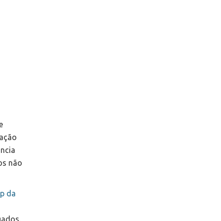
e
uação
ância
cos não
Up da
gados.