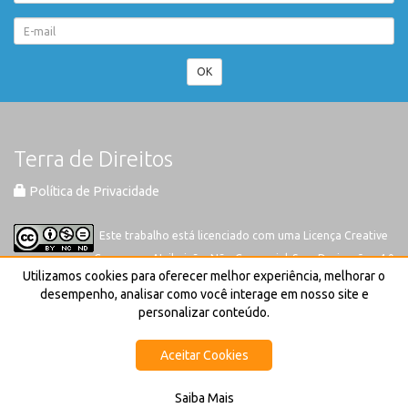
OK
Terra de Direitos
Política de Privacidade
Este trabalho está licenciado com uma Licença
Creative
Commons-Atribuição-Não Comercial-Sem Derivações 4.0
Utilizamos cookies para oferecer melhor experiência, melhorar o
Internacional
desempenho, analisar como você interage em nosso site e
personalizar conteúdo.
Aceitar Cookies
Saiba Mais