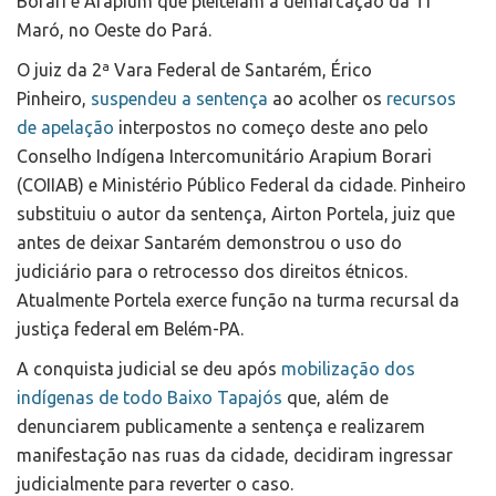
Borari e Arapium que pleiteiam a demarcação da TI
Maró, no Oeste do Pará.
O juiz da 2ª Vara Federal de Santarém, Érico
Pinheiro,
suspendeu a sentença
ao acolher os
recursos
de apelação
interpostos no começo deste ano pelo
Conselho Indígena Intercomunitário Arapium Borari
(COIIAB) e Ministério Público Federal da cidade. Pinheiro
substituiu o autor da sentença, Airton Portela, juiz que
antes de deixar Santarém demonstrou o uso do
judiciário para o retrocesso dos direitos étnicos.
Atualmente Portela exerce função na turma recursal da
justiça federal em Belém-PA.
A conquista judicial se deu após
mobilização dos
indígenas de todo Baixo Tapajós
que, além de
denunciarem publicamente a sentença e realizarem
manifestação nas ruas da cidade, decidiram ingressar
judicialmente para reverter o caso.