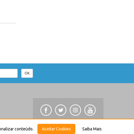
OK
ional
onalizar conteúdo.
Aceitar Cookies
Saiba Mais