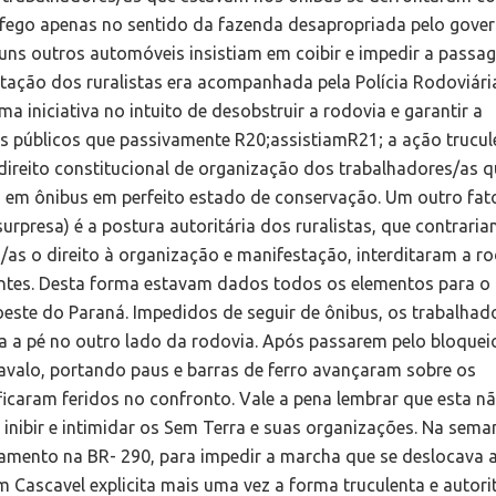
áfego apenas no sentido da fazenda desapropriada pelo gove
guns outros automóveis insistiam em coibir e impedir a passa
ação dos ruralistas era acompanhada pela Polícia Rodoviári
iniciativa no intuito de desobstruir a rodovia e garantir a
s públicos que passivamente R20;assistiamR21; a ação trucul
direito constitucional de organização dos trabalhadores/as 
 em ônibus em perfeito estado de conservação. Um outro fat
presa) é a postura autoritária dos ruralistas, que contrari
/as o direito à organização e manifestação, interditaram a ro
antes. Desta forma estavam dados todos os elementos para o
oeste do Paraná. Impedidos de seguir de ônibus, os trabalhad
 a pé no outro lado da rodovia. Após passarem pelo bloquei
avalo, portando paus e barras de ferro avançaram sobre os
ficaram feridos no confronto. Vale a pena lembrar que esta nã
 inibir e intimidar os Sem Terra e suas organizações. Na sema
mento na BR- 290, para impedir a marcha que se deslocava a
m Cascavel explicita mais uma vez a forma truculenta e autori