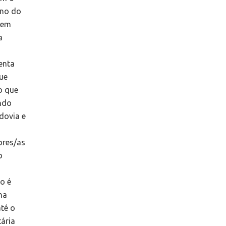
rno do
gem
a
enta
que
o que
ando
dovia e
ores/as
o
o é
na
té o
tária