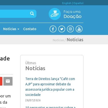
English
|
Español
Notícias
Contato
Notícias
Notícias /
dade
Últimas
Notícias
Terra de Direitos lança "Café com
AJP" para aproximar debate da
assessoria jurídica popular com a
sociedade
por um
28/07/2026
es da
10 perguntas e respostas sobre a