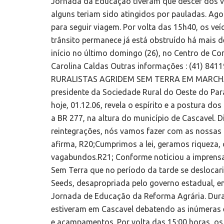
Jornada da Educação tiveram que descer dos ve
alguns teriam sido atingidos por pauladas. Ago
para seguir viagem. Por volta das 15h40, os v
trânsito permanece já está obstruído há mais 
início no último domingo (26), no Centro de Co
Carolina Caldas Outras informações : (41) 841
RURALISTAS AGRIDEM SEM TERRA EM MARCHA
presidente da Sociedade Rural do Oeste do Par
hoje, 01.12.06, revela o espírito e a postura 
a BR 277, na altura do município de Cascavel. D
reintegrações, nós vamos fazer com as nossas
afirma, R20;Cumprimos a lei, geramos riqueza,
vagabundos.R21; Conforme noticiou a imprensa
Sem Terra que no período da tarde se deslocar
Seeds, desapropriada pelo governo estadual, e
Jornada de Educação da Reforma Agrária. Dur
estiveram em Cascavel debatendo as inúmeras 
e acampamentos. Por volta das 15:00 horas, o