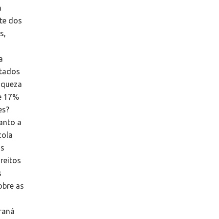
a
nte dos
s,
a
a
atados
riqueza
de 17%
es?
anto a
cola
as
reitos
s
obre as
raná