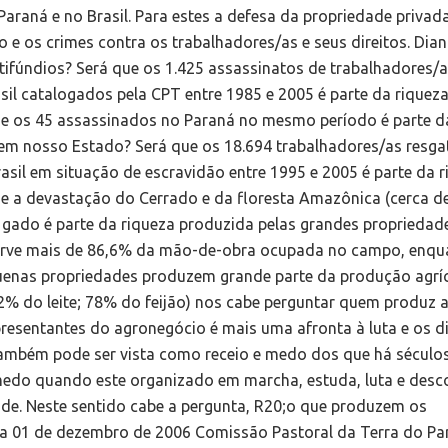
Paraná e no Brasil. Para estes a defesa da propriedade privad
ão e os crimes contra os trabalhadores/as e seus direitos. Dia
tifúndios? Será que os 1.425 assassinatos de trabalhadores/a
asil catalogados pela CPT entre 1985 e 2005 é parte da riquez
ue os 45 assassinados no Paraná no mesmo período é parte d
 em nosso Estado? Será que os 18.694 trabalhadores/as resg
asil em situação de escravidão entre 1995 e 2005 é parte da 
ue a devastação do Cerrado e da floresta Amazônica (cerca 
e gado é parte da riqueza produzida pelas grandes propriedad
orve mais de 86,6% da mão-de-obra ocupada no campo, enqu
uenas propriedades produzem grande parte da produção agrí
2% do leite; 78% do feijão) nos cabe perguntar quem produz 
presentantes do agronegócio é mais uma afronta à luta e os di
também pode ser vista como receio e medo dos que há século
do quando este organizado em marcha, estuda, luta e desc
e. Neste sentido cabe a pergunta, R20;o que produzem os
tiba 01 de dezembro de 2006 Comissão Pastoral da Terra do Pa