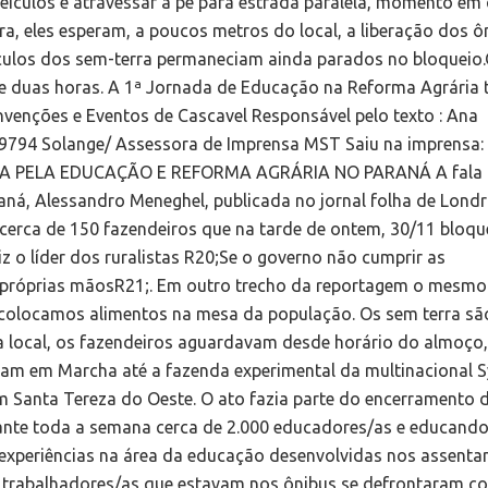
ículos e atravessar a pé para estrada paralela, momento em
ra, eles esperam, a poucos metros do local, a liberação dos ô
eículos dos sem-terra permaneciam ainda parados no bloqueio
de duas horas. A 1ª Jornada de Educação na Reforma Agrária 
nvenções e Eventos de Cascavel Responsável pelo texto : Ana
19794 Solange/ Assessora de Imprensa MST Saiu na imprensa:
 PELA EDUCAÇÃO E REFORMA AGRÁRIA NO PARANÁ A fala
aná, Alessandro Meneghel, publicada no jornal folha de Londr
dos cerca de 150 fazendeiros que na tarde de ontem, 30/11 blo
iz o líder dos ruralistas R20;Se o governo não cumprir as
 próprias mãosR21;. Em outro trecho da reportagem o mesmo
 colocamos alimentos na mesa da população. Os sem terra sã
 local, os fazendeiros aguardavam desde horário do almoço,
iam em Marcha até a fazenda experimental da multinacional 
m Santa Tereza do Oeste. O ato fazia parte do encerramento d
ante toda a semana cerca de 2.000 educadores/as e educand
experiências na área da educação desenvolvidas nos assent
s trabalhadores/as que estavam nos ônibus se defrontaram c