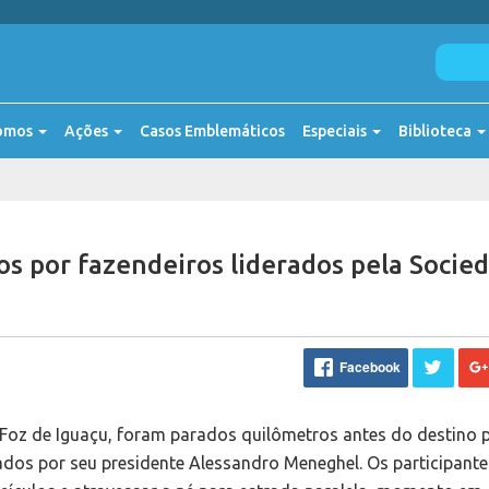
omos
Ações
Casos Emblemáticos
Especiais
Biblioteca
os por fazendeiros liderados pela Socie
Facebook
 Foz de Iguaçu, foram parados quilômetros antes do destino 
ados por seu presidente Alessandro Meneghel. Os participant