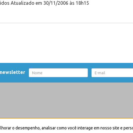
eridos Atualizado em 30/11/2006 às 18h15
 newsletter
nça
Creative Commons-Atribuição-Não Comercial-Sem Derivações 4.0 Internac
elhorar o desempenho, analisar como você interage em nosso site e pers