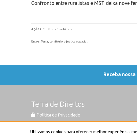
Confronto entre ruralistas e MST deixa nove f
Ações
: Conflitos Fundiários
Eixos
: Terra, território e justiça espacial
Receba nossa
Terra de Direitos
Política de Privacidade
Este trabalho está licenciado com uma Lice
Utilizamos cookies para oferecer melhor experiência, m