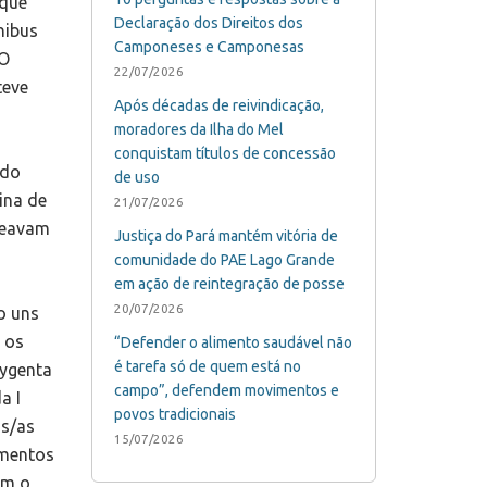
 que
Declaração dos Direitos dos
nibus
Camponeses e Camponesas
.O
22/07/2026
teve
Após décadas de reivindicação,
moradores da Ilha do Mel
conquistam títulos de concessão
 do
de uso
ina de
21/07/2026
queavam
Justiça do Pará mantém vitória de
comunidade do PAE Lago Grande
em ação de reintegração de posse
20/07/2026
o uns
 os
“Defender o alimento saudável não
é tarefa só de quem está no
Sygenta
campo”, defendem movimentos e
a I
povos tradicionais
os/as
15/07/2026
amentos
om o