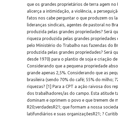
que os grandes proprietários de terra agem no 
alicerça a intimidação, a violência, a perseguiç
fatos nos cabe perguntar o que produzem os la
lideranças sindicais, agentes de pastoral no Br
produzida pelas grandes propriedades? Será q
riqueza produzida pelas grandes propriedades
pelo Ministério do Trabalho nas fazendas do Br
produzida pelas grandes propriedades? Será q
desde 1970) para o plantio de soja e criação d
Considerando que a pequena propriedade abs
grande apenas 2,5%. Considerando que as peq
brasileira (sendo 70% do café; 55% do milho; 7
riquezas? [1] Para a CPT a ação raivosa dos re
dos trabalhadores/as do campo. Esta atitude 
dominam e oprimem o povo e que tremem de me
R20;verdadesR21; que formam a nossa sociedad
latifundiários e suas organizaçõesR21; ? Curi