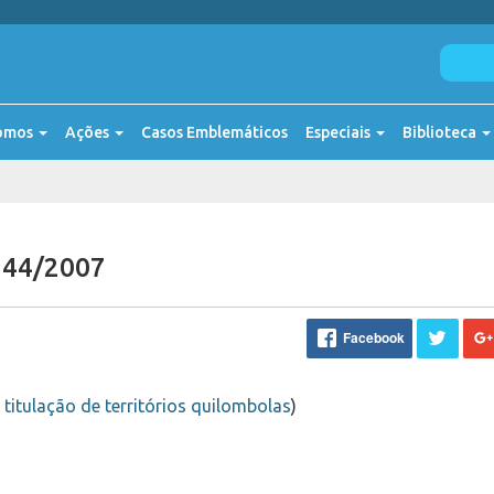
omos
Ações
Casos Emblemáticos
Especiais
Biblioteca
o 44/2007
Facebook
a titulação de territórios quilombolas
)