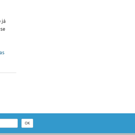
 já
 se
las
OK