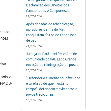
Declaração dos Direitos dos
Camponeses e Camponesas
22/07/2026
Após décadas de reivindicação,
moradores da Ilha do Mel
imento
conquistam títulos de concessão
entes
de uso
21/07/2026
Justiça do Pará mantém vitória de
comunidade do PAE Lago Grande
riny
em ação de reintegração de posse
20/07/2026
epois o
“Defender o alimento saudável não
 (PMDB-
é tarefa só de quem está no
campo”, defendem movimentos e
povos tradicionais
15/07/2026
o