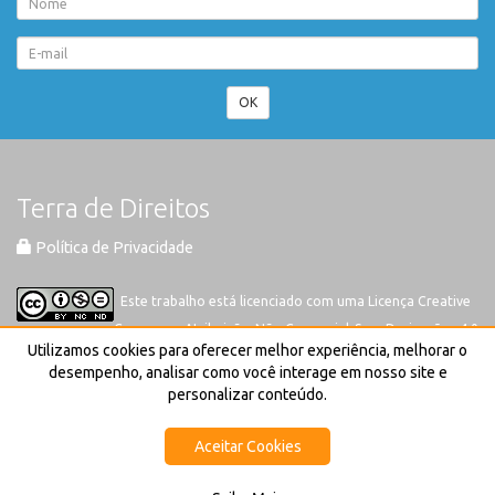
OK
Terra de Direitos
Política de Privacidade
Este trabalho está licenciado com uma Licença
Creative
Commons-Atribuição-Não Comercial-Sem Derivações 4.0
Utilizamos cookies para oferecer melhor experiência, melhorar o
Internacional
desempenho, analisar como você interage em nosso site e
personalizar conteúdo.
Aceitar Cookies