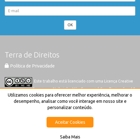
OK
Terra de Direitos
Política de Privacidade
Este trabalho está licenciado com uma Licença
Creative
Commons-Atribuição-Não Comercial-Sem Derivações 4.0
Utilizamos cookies para oferecer melhor experiência, melhorar o
Internacional
desempenho, analisar como você interage em nosso site e
personalizar conteúdo.
Aceitar Cookies
Saiba Mais