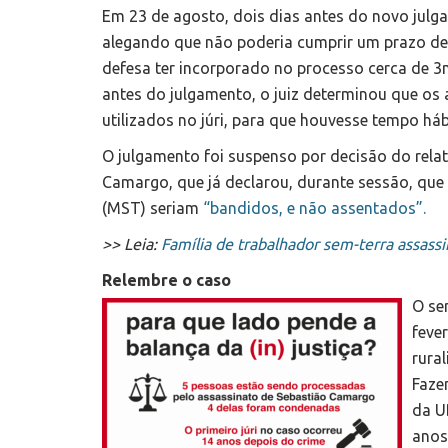
Em 23 de agosto, dois dias antes do novo julg
alegando que não poderia cumprir um prazo dete
defesa ter incorporado no processo cerca de
antes do julgamento, o juiz determinou que o
utilizados no júri, para que houvesse tempo hábi
O julgamento foi suspenso por decisão do rela
Camargo, que já declarou, durante sessão, qu
(MST) seriam
“bandidos, e não assentados”.
>> Leia:
Família de trabalhador sem-terra assassi
Relembre o caso
O se
feve
rura
Faze
da U
anos