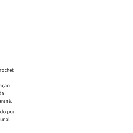
Prochet
 ação
da
araná.
ado por
bunal