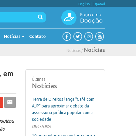
English
|
Español
Notícias
Contato
Notícias
Notícias /
, em
Últimas
Notícias
Terra de Direitos lança "Café com
AJP" para aproximar debate da
assessoria jurídica popular com a
sociedade
esultou
28/07/2026
ião
10 perguntas e respostas sobre a