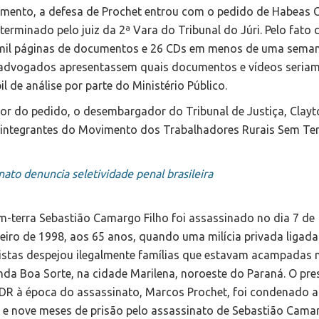
amento, a defesa de Prochet entrou com o pedido de Habeas 
rminado pelo juiz da 2ª Vara do Tribunal do Júri. Pelo fato 
 3mil páginas de documentos e 26 CDs em menos de uma sema
s advogados apresentassem quais documentos e vídeos seria
l de análise por parte do Ministério Público.
tor do pedido, o desembargador do Tribunal de Justiça, Clayt
e integrantes do Movimento dos Trabalhadores Rurais Sem Te
nato denuncia seletividade penal brasileira
m-terra Sebastião Camargo Filho foi assassinado no dia 7 de
reiro de 1998, aos 65 anos, quando uma milícia privada ligada
listas despejou ilegalmente famílias que estavam acampadas 
nda Boa Sorte, na cidade Marilena, noroeste do Paraná. O pre
DR à época do assassinato, Marcos Prochet, foi condenado a
 e nove meses de prisão pelo assassinato de Sebastião Cama