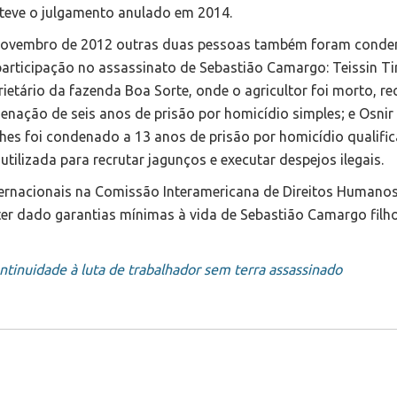
teve o julgamento anulado em 2014.
ovembro de 2012 outras duas pessoas também foram cond
participação no assassinato de Sebastião Camargo: Teissin Ti
rietário da fazenda Boa Sorte, onde o agricultor foi morto, r
enação de seis anos de prisão por homicídio simples; e Osnir
hes foi condenado a 13 anos de prisão por homicídio qualifi
tilizada para recrutar jagunços e executar despejos ilegais.
ternacionais na Comissão Interamericana de Direitos Humano
er dado garantias mínimas à vida de Sebastião Camargo filho
inuidade à luta de trabalhador sem terra assassinado