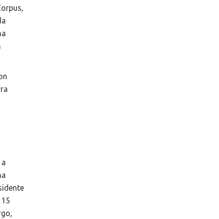
Corpus,
da
na
m
on
rra
 a
na
sidente
 15
rgo,