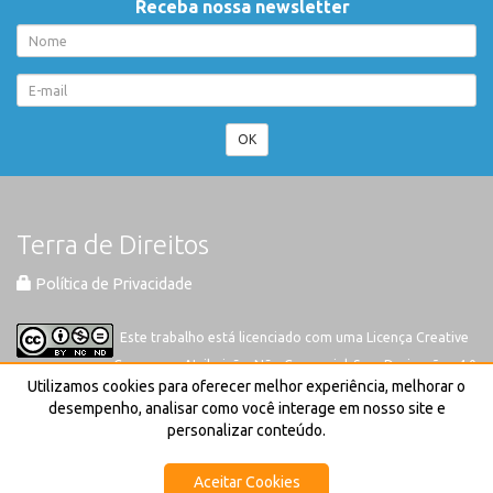
Receba nossa newsletter
OK
Terra de Direitos
Política de Privacidade
Este trabalho está licenciado com uma Licença
Creative
Commons-Atribuição-Não Comercial-Sem Derivações 4.0
Utilizamos cookies para oferecer melhor experiência, melhorar o
Internacional
desempenho, analisar como você interage em nosso site e
personalizar conteúdo.
Aceitar Cookies