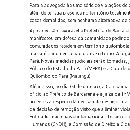
Para a advogada há uma série de violações de 
além de ter sua presença no território totalme
casas demolidas, sem nenhuma alternativa de d
Após decisão favorável à Prefeitura de Barcaren
manifestou em defesa da comunidade pedindo a
comunidades residem em território quilombola -
mas até o momento não obteve retorno. A orga
Pará. Novas medidas judiciais serão tomadas, j
Público do Estado do Pará (MPPA) e a Coorde
Quilombo do Pará (Malungu).
Além disso, no dia 04 de outubro, a Campanha D
ofício ao Prefeito de Barcarena e à juíza da 1ª
urgentes a respeito da decisão de despejos da
da decisão de remoção visto que a liminar viol
Entidades nacionais e internacionais foram co
Humanos (CNDH), a Comissão de Direito à Cidade