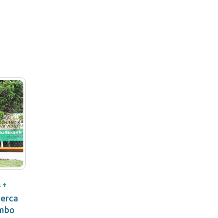
+
s
cerca
ombo