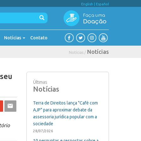
English
|
Español
Notícias
Contato
Notícias
Notícias /
 seu
Últimas
Notícias
Terra de Direitos lança "Café com
AJP" para aproximar debate da
assessoria jurídica popular com a
sociedade
tório
28/07/2026
10 perguntas e respostas sobre a