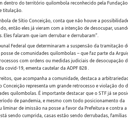
m dentro do território quilombola reconhecido pela Fundação
 titulação.
bola de Sítio Conceição, conta que não houve a possibilidad
gado, então eles já vieram com a intenção de desocupar, usand
s. Eles falaram que iam derrubar e derrubaram”.
ibunal Federal que determinaram a suspensão da tramitação d
e posse de comunidades quilombolas – que faz parte da Argui
rocessos com ordens ou medidas judiciais de desocupação d
da covid-19, ementa cautelar da ADPF 828 .
Direitos, que acompanha a comunidade, destaca a arbitrarieda
o Conceição representa um grande retrocesso e violação do d
ades quilombolas. É importante destacar que o STF já se pos
 período de pandemia, e mesmo com todo posicionamento da
 liminar de imissão na posse a favor da Prefeitura e contra a
tá sendo cumprida, casas estão sendo derrubadas, famílias