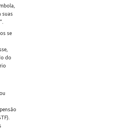
ombola,
m suas
a”.
tos se
sse,
do do
rio
hou
spensão
STF).
s