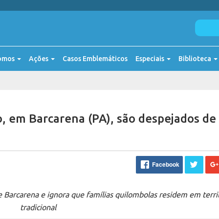
omos
Ações
Casos Emblemáticos
Especiais
Biblioteca
o, em Barcarena (PA), são despejados de
Facebook
e Barcarena e ignora que famílias quilombolas residem em terri
tradicional