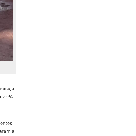
 ameaça
ena-PA
s
gentes
zaram a