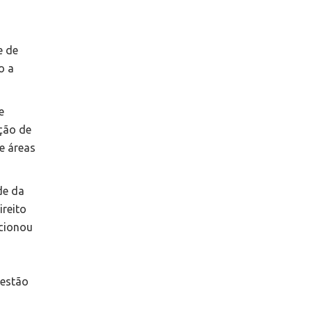
e de
o a
e
ção de
e áreas
de da
ireito
icionou
 estão