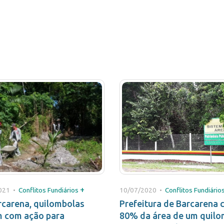
+
021 •
Conflitos Fundiários
10/07/2020 •
Conflitos Fundiário
rcarena, quilombolas
Prefeitura de Barcarena 
m com ação para
80% da área de um quil