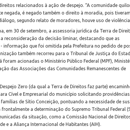
direitos relacionados à ação de despejo. “A comunidade quil
nte negada, é negado também o direito à moradia, pois tivera
iálogo, segundo relato de moradores, houve uso de violênci
a, em 30 de setembro, a assessoria jurídica da Terra de Direi
 reconsideração da decisão liminar, destacando que as
 informação que foi omitida pela Prefeitura no pedido de po
nização também recorreu para o Tribunal de Justiça do Esta
á foram acionadas o Ministério Público Federal (MPF), Ministé
nação das Associações das Comunidades Remanescentes de
espejo Zero (da qual a Terra de Direitos faz parte) encamin
 Vara Cível e Empresarial do município solicitando providências
s famílias de Sítio Conceição, pontuando a necessidade de su
a frontalmente a determinação do Supremo Tribunal Federal (
municadas da situação, como a Comissão Nacional de Direito
 e a Aliança Internacional de Habitantes (AIH).